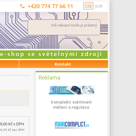
+420 774 77 66 11
CZK
EUR
Váš nákupní košík je prázdný
Kontakt
Reklama
9,00 Kč
s DPH
46,00 Kč
bez DPH