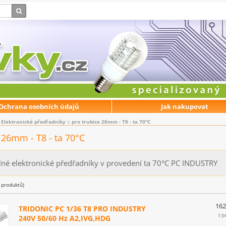
Ochrana osobních údajů
Jak nakupovat
:
Elektronické předřadníky
::
pro trubice 26mm - T8 - ta 70°C
 26mm - T8 - ta 70°C
lné elektronické předřadníky v provedení ta 70°C PC INDUSTRY
produktů)
162
TRIDONIC PC 1/36 T8 PRO INDUSTRY
13
240V 50/60 Hz A2,IVG,HDG