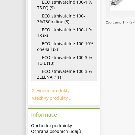
ECO stmívatelné 100-1 %
T5 FQ (9)
ECO stmívatelné 100-
3%T5Circline (3)
Zobrazeno
1
-
4
(z
4
ECO stmívatelné 100-1 %
T8 (8)
ECO stmívatelné 100-10%
one4all (2)
ECO stmívatelné 100-3 %
TC-L (13)
ECO stmívatelné 100-3 %
ZELENÁ (11)
Zlevněné produkty ...
Všechny produkty ...
Informace
Obchodní podmínky
Ochrana osobních údajů