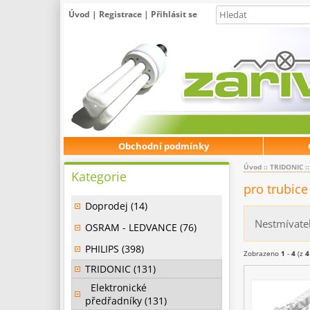
Úvod
|
Registrace
|
Přihlásit se
Obchodní podmínky
Úvod
::
TRIDONIC
:
Kategorie
pro trubice
Doprodej (14)
Nestmívate
OSRAM - LEDVANCE (76)
PHILIPS (398)
Zobrazeno
1
-
4
(z
4
TRIDONIC (131)
Elektronické
předřadníky (131)