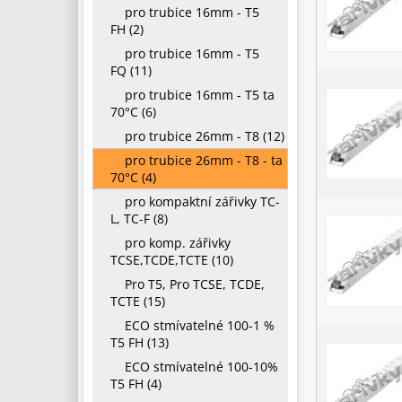
pro trubice 16mm - T5
FH (2)
pro trubice 16mm - T5
FQ (11)
pro trubice 16mm - T5 ta
70°C (6)
pro trubice 26mm - T8 (12)
pro trubice 26mm - T8 - ta
70°C (4)
pro kompaktní zářivky TC-
L, TC-F (8)
pro komp. zářivky
TCSE,TCDE,TCTE (10)
Pro T5, Pro TCSE, TCDE,
TCTE (15)
ECO stmívatelné 100-1 %
T5 FH (13)
ECO stmívatelné 100-10%
T5 FH (4)