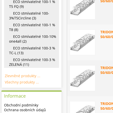
50/60/
ECO stmívatelné 100-1 %
T5 FQ (9)
ECO stmívatelné 100-
3%T5Circline (3)
ECO stmívatelné 100-1 %
T8 (8)
TRIDON
ECO stmívatelné 100-10%
50/60/
one4all (2)
ECO stmívatelné 100-3 %
TC-L (13)
ECO stmívatelné 100-3 %
ZELENÁ (11)
TRIDON
50/60/
Zlevněné produkty ...
Všechny produkty ...
Informace
TRIDON
Obchodní podmínky
50/60/
Ochrana osobních údajů