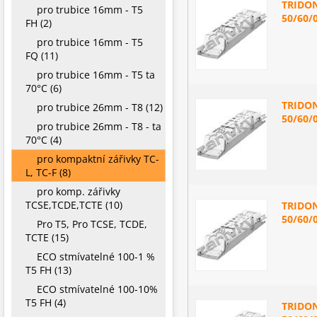
TRIDON
pro trubice 16mm - T5
50/60/
FH (2)
pro trubice 16mm - T5
FQ (11)
pro trubice 16mm - T5 ta
70°C (6)
TRIDON
pro trubice 26mm - T8 (12)
50/60/
pro trubice 26mm - T8 - ta
70°C (4)
pro kompaktní zářivky TC-
L, TC-F (8)
pro komp. zářivky
TCSE,TCDE,TCTE (10)
TRIDON
50/60/
Pro T5, Pro TCSE, TCDE,
TCTE (15)
ECO stmívatelné 100-1 %
T5 FH (13)
ECO stmívatelné 100-10%
T5 FH (4)
TRIDON