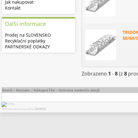
Jak nakupovat
Kontakt
Další informace
TRIDON
Prodej na SLOVENSKO
50/60/
Recyklační poplatky
PARTNERSKÉ ODKAZY
Zobrazeno
1
-
8
(z
8
prod
Domů
::
Kontakt
::
Nákupní řád
::
Ochrana osobních údajů
Provozováno na systému
SHOP4U