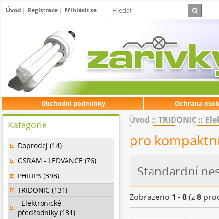
Úvod
|
Registrace
|
Přihlásit se
Obchodní podmínky
Ochrana osob
Úvod
::
TRIDONIC
::
Ele
Kategorie
pro kompaktní 
Doprodej (14)
OSRAM - LEDVANCE (76)
Standardní nes
PHILIPS (398)
TRIDONIC (131)
Zobrazeno
1
-
8
(z
8
prod
Elektronické
předřadníky (131)