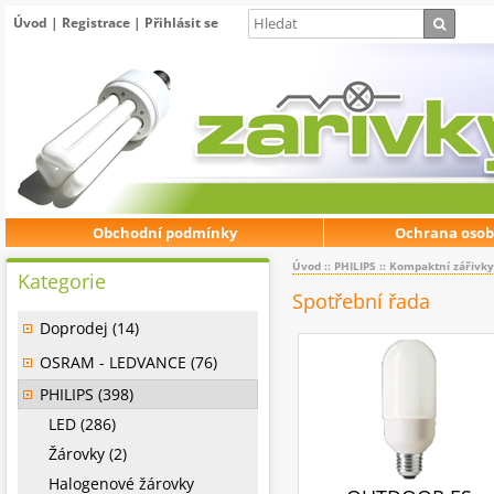
Úvod
|
Registrace
|
Přihlásit se
Obchodní podmínky
Ochrana osob
Úvod
::
PHILIPS
::
Kompaktní zářivky
Kategorie
Spotřební řada
Doprodej (14)
OSRAM - LEDVANCE (76)
PHILIPS (398)
LED (286)
Žárovky (2)
Halogenové žárovky