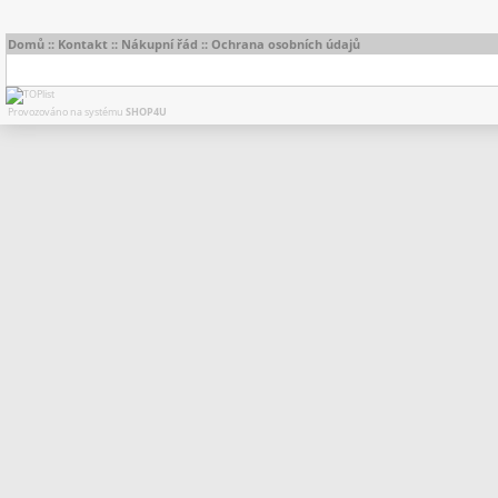
Domů
::
Kontakt
::
Nákupní řád
::
Ochrana osobních údajů
Provozováno na systému
SHOP4U