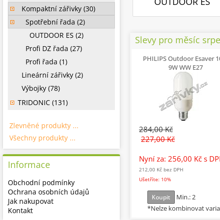
OUTDOOR ES
Kompaktní zářivky (30)
Spotřební řada (2)
OUTDOOR ES (2)
Slevy pro měsíc srp
Profi DZ řada (27)
PHILIPS Outdoor Esaver 1
Profi řada (1)
9W WW E27
Lineární zářivky (2)
Výbojky (78)
TRIDONIC (131)
Zlevněné produkty ...
284,00 Kč
Všechny produkty ...
227,00 Kč
Nyní za: 256,00 Kč
s D
Informace
212,00 Kč
bez DPH
Ušetříte: 10%
Obchodní podmínky
Ochrana osobních údajů
Min.: 2
Koupit
Jak nakupovat
*Nelze kombinovat vari
Kontakt