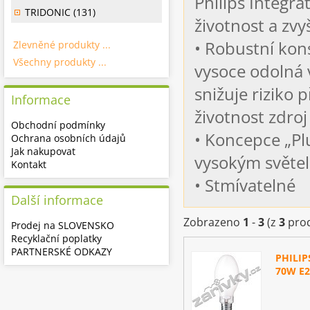
Philips Integra
TRIDONIC (131)
životnost a zvy
• Robustní kon
Zlevněné produkty ...
Všechny produkty ...
vysoce odolná 
snižuje riziko
Informace
životnost zdroj
Obchodní podmínky
• Koncepce „Pl
Ochrana osobních údajů
Jak nakupovat
vysokým světel
Kontakt
• Stmívatelné
Další informace
Zobrazeno
1
-
3
(z
3
prod
Prodej na SLOVENSKO
Recyklační poplatky
PARTNERSKÉ ODKAZY
PHILIP
70W E2