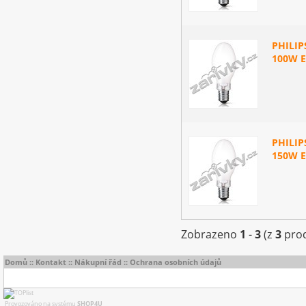
PHILIP
100W E
PHILIP
150W E
Zobrazeno
1
-
3
(z
3
prod
Domů
::
Kontakt
::
Nákupní řád
::
Ochrana osobních údajů
Provozováno na systému
SHOP4U