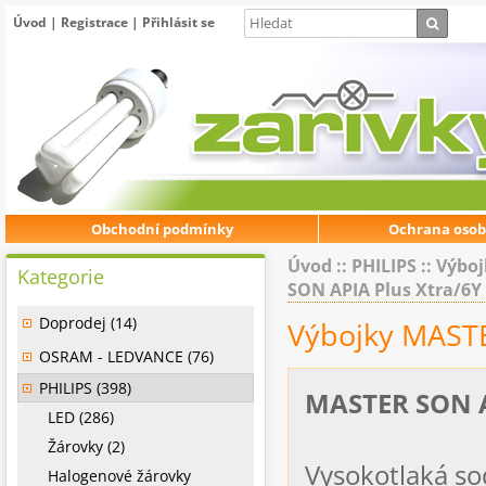
Úvod
|
Registrace
|
Přihlásit se
Obchodní podmínky
Ochrana osob
Úvod
::
PHILIPS
::
Výboj
Kategorie
SON APIA Plus Xtra/6Y
Doprodej (14)
Výbojky MASTE
OSRAM - LEDVANCE (76)
PHILIPS (398)
MASTER SON A
LED (286)
Žárovky (2)
Vysokotlaká so
Halogenové žárovky