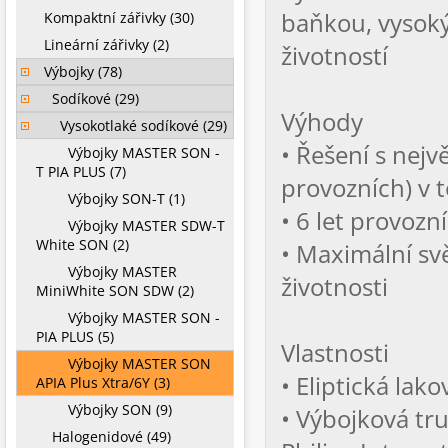
baňkou, vysoký
Kompaktní zářivky (30)
Lineární zářivky (2)
životností
Výbojky (78)
Sodíkové (29)
Výhody
Vysokotlaké sodíkové (29)
• Řešení s nejv
Výbojky MASTER SON -
T PIA PLUS (7)
provozních) v t
Výbojky SON-T (1)
• 6 let provozní
Výbojky MASTER SDW-T
White SON (2)
• Maximální sv
Výbojky MASTER
životnosti
MiniWhite SON SDW (2)
Výbojky MASTER SON -
PIA PLUS (5)
Vlastnosti
Výbojky MASTER SON
• Eliptická lak
APIA Plus Xtra/6Y (3)
Výbojky SON (9)
• Výbojková tru
Halogenidové (49)