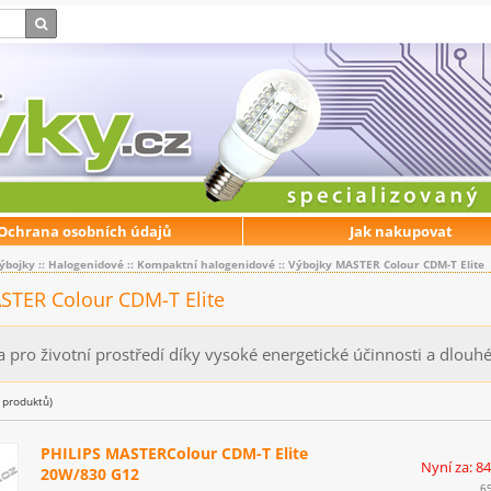
Ochrana osobních údajů
Jak nakupovat
ýbojky
::
Halogenidové
::
Kompaktní halogenidové
::
Výbojky MASTER Colour CDM-T Elite
STER Colour CDM-T Elite
 pro životní prostředí díky vysoké energetické účinnosti a dlouhé
produktů)
PHILIPS MASTERColour CDM-T Elite
Nyní za: 8
20W/830 G12
6