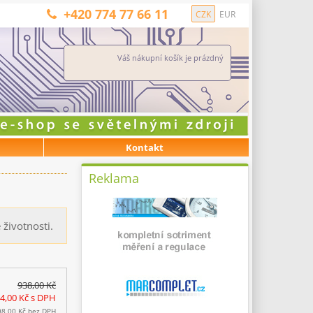
+420 774 77 66 11
CZK
EUR
Váš nákupní košík je prázdný
Kontakt
Reklama
 životnosti.
938,00 Kč
44,00 Kč
s DPH
98,00 Kč
bez DPH