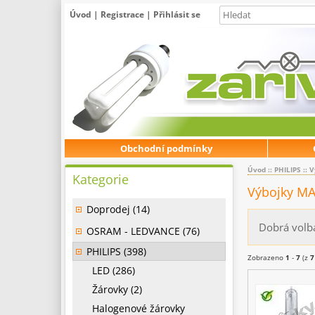
Úvod
|
Registrace
|
Přihlásit se
Obchodní podmínky
Úvod
::
PHILIPS
::
V
Kategorie
Výbojky MA
Doprodej (14)
Dobrá volba
OSRAM - LEDVANCE (76)
PHILIPS (398)
Zobrazeno
1
-
7
(z
7
LED (286)
Žárovky (2)
Halogenové žárovky