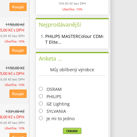
104,00 Kč
bez DPH
Koupit
Ušetříte: 10%
Nejprodávanější
1150,00 Kč
35,00 Kč
s DPH
1.
PHILIPS MASTERColour CDM-
55,00 Kč
bez DPH
T Elite...
Ušetříte: 10%
Koupit
Anketa ...
1150,00 Kč
Můj oblíbený výrobce
35,00 Kč
s DPH
55,00 Kč
bez DPH
Ušetříte: 10%
OSRAM
Koupit
PHILIPS
GE Lighting
SYLVANIA
1331,00 Kč
98,00 Kč
s DPH
Je mi to jedno
90,00 Kč
bez DPH
Ušetříte: 10%