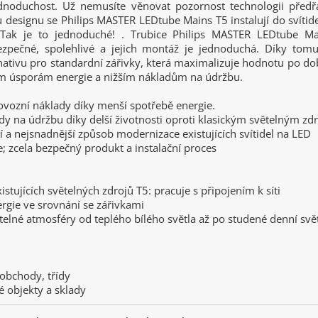
ednoduchost. Už nemusíte věnovat pozornost technologii předř
designu se Philips MASTER LEDtube Mains T5 instalují do svítid
 Tak je to jednoduché! . Trubice Philips MASTER LEDtube Ma
zpečné, spolehlivé a jejich montáž je jednoduchá. Díky tomu
rnativu pro standardní zářivky, která maximalizuje hodnotu po do
m úsporám energie a nižším nákladům na údržbu.
ovozní náklady díky menší spotřebě energie.
ady na údržbu díky delší životnosti oproti klasickým světelným z
ší a nejsnadnější způsob modernizace existujících svítidel na LED
e; zcela bezpečný produkt a instalační proces
istujících světelných zdrojů T5: pracuje s připojením k síti
rgie ve srovnání se zářivkami
telné atmosféry od teplého bílého světla až po studené denní svě
 obchody, třídy
 objekty a sklady