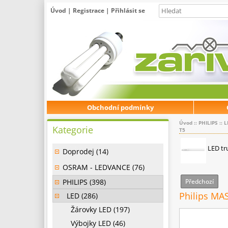
Úvod
|
Registrace
|
Přihlásit se
Obchodní podmínky
Úvod
::
PHILIPS
::
L
Kategorie
T5
LED tr
Doprodej (14)
OSRAM - LEDVANCE (76)
PHILIPS (398)
Předchozí
Philips M
LED (286)
Žárovky LED (197)
Výbojky LED (46)