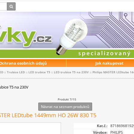
Ochrana osobních údajů
Jak nakupovat
ED
::
Trubice LED
::
LED trubice T5
::
LED trubice T5 na 230V
::
Philips MASTER LEDtube 
ubice T5 na 230V
Produkt 7/15
Návrat na seznam produktů
ASTER LEDtube 1449mm HO 26W 830 T5
Kat.č.:
87186968192
Výrobce:
PHILIPS