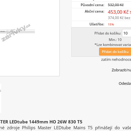
Původní cena:
532,00 Kč
Akční cena:
453,00 Kč
374,00 Kč
bez
Ušetříte:
15%
Přidat do košíku:
Min.: 10
*Lze kombinovat varia
Přidat do košíku
zatím nehodnoc
Zobrazit/n
Odesla
STER LEDtube 1449mm HO 26W 830 T5
né zdroje Philips Master LEDtube Mains T5 přinášejí do vaš