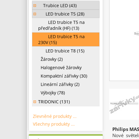
Trubice LED (43)
LED trubice T5 (28)
LED trubice T5 na
předřadník (HF) (13)
LED trubice T5 na
230V (15)
LED trubice T8 (15)
Žárovky (2)
Halogenové žárovky
Kompaktní zářivky (30)
Lineární zářivky (2)
Výbojky (78)
TRIDONIC (131)
Zlevněné produkty ...
Všechny produkty ...
Philips MA
Nové světel