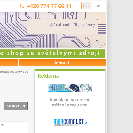
+420 774 77 66 11
CZK
EUR
Váš nákupní košík je prázdný
Kontakt
1449mm HO 26W 830
Reklama
Následující
96