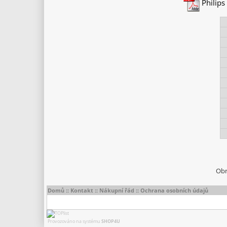
Philips
Obr
Domů
::
Kontakt
::
Nákupní řád
::
Ochrana osobních údajů
Provozováno na systému
SHOP4U