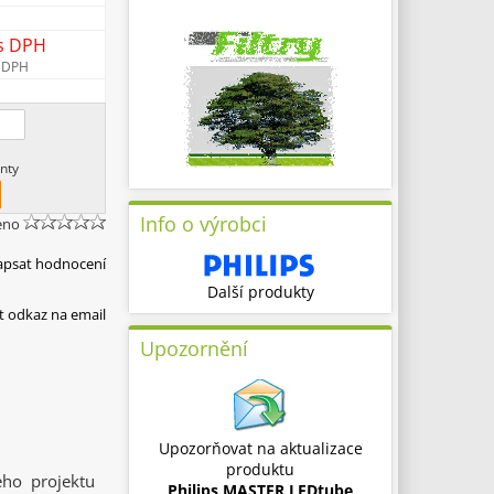
s DPH
 DPH
nty
Info o výrobci
eno
apsat hodnocení
Další produkty
t odkaz na email
Upozornění
Upozorňovat na aktualizace
produktu
eho projektu
Philips MASTER LEDtube