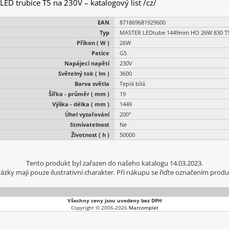
 LED trubice T5 na 230V – katalogový list /cz/
EAN
871869681929600
Typ
MASTER LEDtube 1449mm HO 26W 830 T
Příkon ( W )
26W
Patice
G5
Napájecí napětí
230V
Světelný tok ( lm )
3600
Barva světla
Teplá bílá
Šířka - průměr ( mm )
19
Výška - délka ( mm )
1449
Úhel vyzařování
200°
Stmívatelnost
Ne
Životnost ( h )
50000
Tento produkt byl zařazen do našeho katalogu 14.03.2023.
ázky mají pouze ilustrativní charakter. Při nákupu se řiďte označením produ
Všechny ceny jsou uvedeny bez DPH
Copyright © 2006-2026
Marcomplet