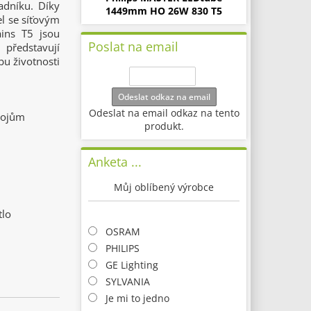
adníku. Díky
1449mm HO 26W 830 T5
el se síťovým
ins T5 jsou
Poslat na email
 představují
bu životnosti
Odeslat odkaz na email
Odeslat na email odkaz na tento
drojům
produkt.
Anketa ...
Můj oblíbený výrobce
tlo
OSRAM
PHILIPS
GE Lighting
SYLVANIA
Je mi to jedno