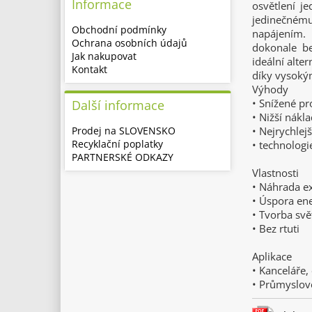
Informace
osvětlení j
jedinečnému 
Obchodní podmínky
napájením.
Ochrana osobních údajů
dokonale be
Jak nakupovat
ideální alte
Kontakt
díky vysoký
Výhody
• Snížené pr
Další informace
• Nižší nákl
Prodej na SLOVENSKO
• Nejrychlej
Recyklační poplatky
• technologi
PARTNERSKÉ ODKAZY
Vlastnosti
• Náhrada ex
• Úspora ene
• Tvorba svě
• Bez rtuti
Aplikace
• Kanceláře,
• Průmyslové