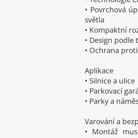
• Povrchová úp
světla
• Kompaktní r
• Design podle 
• Ochrana prot
Aplikace
• Silnice a ulice
• Parkovací gar
• Parky a náměs
Varování a bez
• Montáž musí 