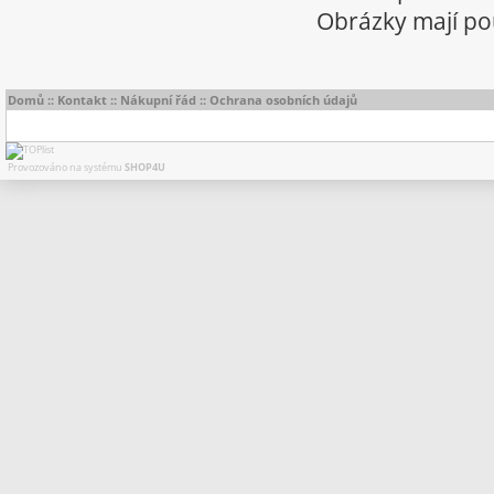
Obrázky mají pou
Domů
::
Kontakt
::
Nákupní řád
::
Ochrana osobních údajů
Provozováno na systému
SHOP4U