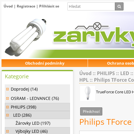
Úvod
|
Registrace
|
Přihlásit se
Obchodní podmínky
Ochrana osob
Úvod
::
PHILIPS
::
LED
:
Kategorie
HPL
::
Philips TForce C
Doprodej (14)
TrueForce Core LED 
OSRAM - LEDVANCE (76)
PHILIPS (398)
Předchozí
LED (286)
Philips TForc
Žárovky LED (197)
Výbojky LED (46)