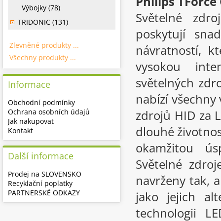
Philips TForce
Výbojky (78)
Světelné zdr
TRIDONIC (131)
poskytují sna
Zlevněné produkty ...
návratností, k
Všechny produkty ...
vysokou inte
světelných zdr
Informace
nabízí všechny 
Obchodní podmínky
Ochrana osobních údajů
zdrojů HID za L
Jak nakupovat
dlouhé životnos
Kontakt
okamžitou úsp
Další informace
Světelné zdro
Prodej na SLOVENSKO
navrženy tak, a
Recyklační poplatky
PARTNERSKÉ ODKAZY
jako jejich a
technologii L