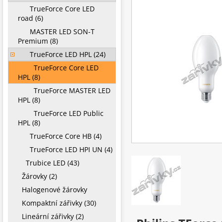
TrueForce Core LED
road (6)
MASTER LED SON-T
Premium (8)
TrueForce LED HPL (24)
TrueForce Core LED
HPL (8)
TrueForce MASTER LED
HPL (8)
TrueForce LED Public
HPL (8)
TrueForce Core HB (4)
TrueForce LED HPI UN (4)
Trubice LED (43)
Žárovky (2)
Halogenové žárovky
Kompaktní zářivky (30)
Lineární zářivky (2)