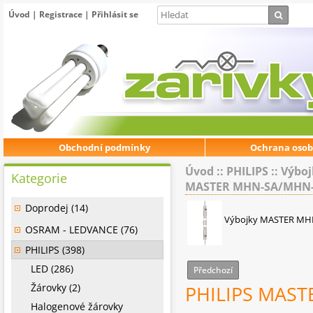
Úvod
|
Registrace
|
Přihlásit se
Obchodní podmínky
Ochrana osob
Úvod
::
PHILIPS
::
Výboj
Kategorie
MASTER MHN-SA/MHN
Doprodej (14)
Výbojky MASTER M
OSRAM - LEDVANCE (76)
PHILIPS (398)
LED (286)
Předchozí
Žárovky (2)
PHILIPS MAST
Halogenové žárovky