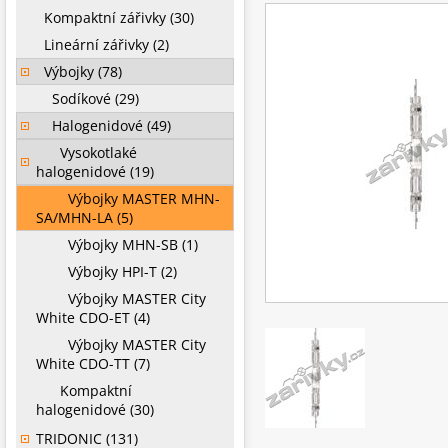
Kompaktní zářivky (30)
Lineární zářivky (2)
Výbojky (78)
Sodíkové (29)
Halogenidové (49)
Vysokotlaké
halogenidové (19)
Výbojky MASTER MHN-
SA/MHN-LA (5)
Výbojky MHN-SB (1)
Výbojky HPI-T (2)
Výbojky MASTER City
White CDO-ET (4)
Výbojky MASTER City
White CDO-TT (7)
Kompaktní
halogenidové (30)
TRIDONIC (131)