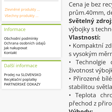
Cena je bez re
Zlevněné produkty ...
prům.40mm, dé
Všechny produkty ...
Světelný zdroj
výbojky s techn
Informace
Vlastnosti:
Obchodní podmínky
Ochrana osobních údajů
• Kompaktní zd
Jak nakupovat
s vysokým mě
Kontakt
• Technolgie 
Další informace
životnost výboj
Prodej na SLOVENSKO
• Přirozené bí
Recyklační poplatky
PARTNERSKÉ ODKAZY
stabilitou světl
• Teplota chr
přechod z přir
Výhody: