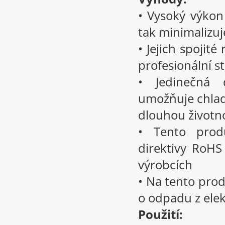
• Vysoký výkon 
tak minimalizuj
• Jejich spojité
profesionální s
• Jedinečná d
umožňuje chladn
dlouhou životn
• Tento prod
direktivy RoHS
výrobcích
• Na tento prod
o odpadu z elek
Použití: