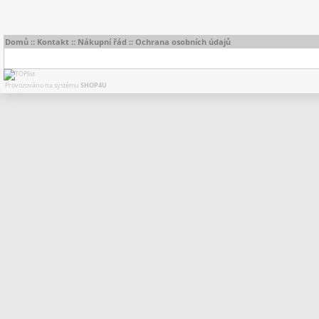
Domů
::
Kontakt
::
Nákupní řád
::
Ochrana osobních údajů
Provozováno na systému
SHOP4U