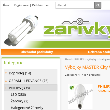
Úvod
|
Registrace
|
Přihlásit se
Obchodní podmínky
Ochrana osob
Úvod
::
PHILIPS
::
Výbojky
::
Halogen
Kategorie
Výbojky MASTER City
Doprodej (14)
Zobrazeno
1
-
4
(z
4
produktů)
OSRAM - LEDVANCE (76)
PHILIP
PHILIPS (398)
50W/82
LED (286)
Žárovky (2)
Halogenové žárovky