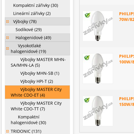
Kompaktní zářivky (30)
Lineární zářivky (2)
PHILIP
70W/82
Výbojky (78)
Sodíkové (29)
Halogenidové (49)
Vysokotlaké
halogenidové (19)
PHILIP
Výbojky MASTER MHN-
100W/8
SA/MHN-LA (5)
Výbojky MHN-SB (1)
Výbojky HPI-T (2)
Výbojky MASTER City
White CDO-ET (4)
PHILIP
Výbojky MASTER City
150W/8
White CDO-TT (7)
Kompaktní
halogenidové (30)
TRIDONIC (131)