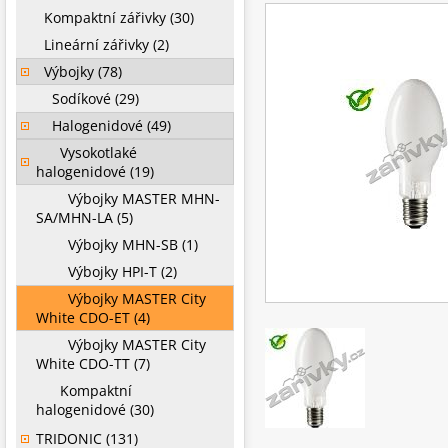
Kompaktní zářivky (30)
Lineární zářivky (2)
Výbojky (78)
Sodíkové (29)
Halogenidové (49)
Vysokotlaké
halogenidové (19)
Výbojky MASTER MHN-
SA/MHN-LA (5)
Výbojky MHN-SB (1)
Výbojky HPI-T (2)
Výbojky MASTER City
White CDO-ET (4)
Výbojky MASTER City
White CDO-TT (7)
Kompaktní
halogenidové (30)
TRIDONIC (131)