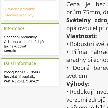
Cena je bez 
Zlevněné produkty ...
prům.75mm, dé
Všechny produkty ...
Světelný zdroj
opálovou elipti
Informace
Vlastnosti:
Obchodní podmínky
Ochrana osobních údajů
• Robustní svět
Jak nakupovat
• Přímá náhrad
Kontakt
snadný přechod 
Další informace
• Dobré bare
Prodej na SLOVENSKO
světlem
Recyklační poplatky
PARTNERSKÉ ODKAZY
Výhody:
• Redukují inve
verzemi zdrojů
• Příjemné bílé