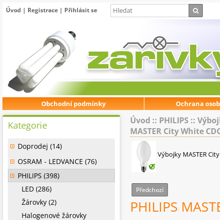
Úvod
|
Registrace
|
Přihlásit se
Obchodní podmínky
Ochrana osob
Úvod
::
PHILIPS
::
Výboj
Kategorie
MASTER City White CD
Doprodej (14)
Výbojky MASTER City
OSRAM - LEDVANCE (76)
PHILIPS (398)
LED (286)
Předchozí
Žárovky (2)
PHILIPS MAST
Halogenové žárovky