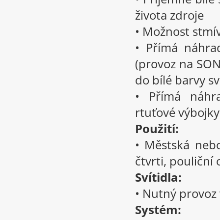
života zdroje
• Možnost stmív
• Přímá náhra
(provoz na SON 
do bílé barvy sv
• Přímá náhra
rtuťové výbojky
Použití:
• Městská nebo
čtvrti, pouliční
Svítidla:
• Nutný provoz 
Systém: