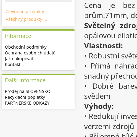
Cena je bez 
Zlevněné produkty ...
prům.71mm, dé
Všechny produkty ...
Světelný zdroj
opálovou elipti
Informace
Vlastnosti:
Obchodní podmínky
Ochrana osobních údajů
• Robustní svět
Jak nakupovat
• Přímá náhrad
Kontakt
snadný přechod 
Další informace
• Dobré bare
Prodej na SLOVENSKO
světlem
Recyklační poplatky
PARTNERSKÉ ODKAZY
Výhody:
• Redukují inve
verzemi zdrojů
• Příjemné bílé