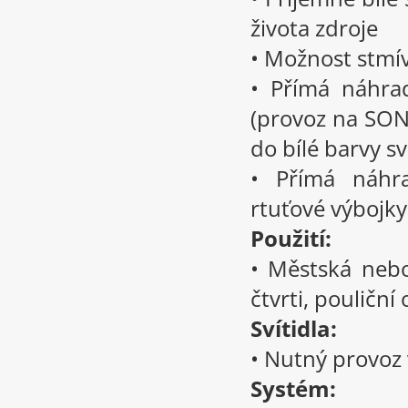
života zdroje
• Možnost stmív
• Přímá náhra
(provoz na SON 
do bílé barvy sv
• Přímá náhra
rtuťové výbojky
Použití:
• Městská nebo
čtvrti, pouliční
Svítidla:
• Nutný provoz 
Systém: