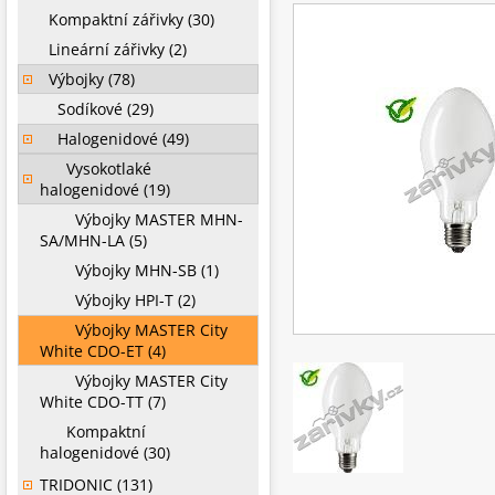
Kompaktní zářivky (30)
Lineární zářivky (2)
Výbojky (78)
Sodíkové (29)
Halogenidové (49)
Vysokotlaké
halogenidové (19)
Výbojky MASTER MHN-
SA/MHN-LA (5)
Výbojky MHN-SB (1)
Výbojky HPI-T (2)
Výbojky MASTER City
White CDO-ET (4)
Výbojky MASTER City
White CDO-TT (7)
Kompaktní
halogenidové (30)
TRIDONIC (131)