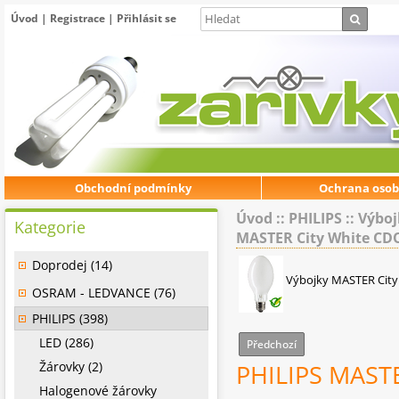
Úvod
|
Registrace
|
Přihlásit se
Obchodní podmínky
Ochrana osob
Úvod
::
PHILIPS
::
Výboj
Kategorie
MASTER City White CD
Doprodej (14)
Výbojky MASTER City
OSRAM - LEDVANCE (76)
PHILIPS (398)
LED (286)
Předchozí
Žárovky (2)
PHILIPS MAST
Halogenové žárovky