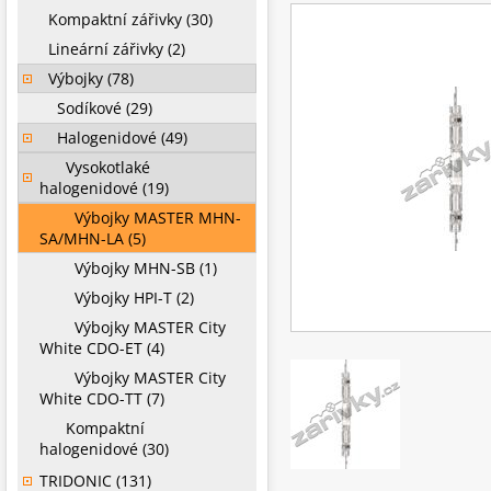
Kompaktní zářivky (30)
Lineární zářivky (2)
Výbojky (78)
Sodíkové (29)
Halogenidové (49)
Vysokotlaké
halogenidové (19)
Výbojky MASTER MHN-
SA/MHN-LA (5)
Výbojky MHN-SB (1)
Výbojky HPI-T (2)
Výbojky MASTER City
White CDO-ET (4)
Výbojky MASTER City
White CDO-TT (7)
Kompaktní
halogenidové (30)
TRIDONIC (131)