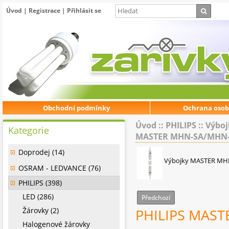
Úvod
|
Registrace
|
Přihlásit se
Obchodní podmínky
Ochrana osob
Úvod
::
PHILIPS
::
Výboj
Kategorie
MASTER MHN-SA/MHN
Doprodej (14)
Výbojky MASTER M
OSRAM - LEDVANCE (76)
PHILIPS (398)
LED (286)
Předchozí
Žárovky (2)
PHILIPS MAST
Halogenové žárovky