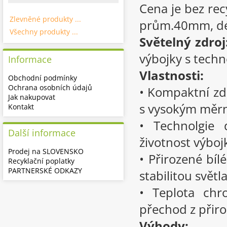
Cena je bez re
Zlevněné produkty ...
prům.40mm, dé
Všechny produkty ...
Světelný zdroj
výbojky s techn
Informace
Vlastnosti:
Obchodní podmínky
Ochrana osobních údajů
• Kompaktní zd
Jak nakupovat
s vysokým mě
Kontakt
• Technolgie 
Další informace
životnost výboj
Prodej na SLOVENSKO
• Přirozené bí
Recyklační poplatky
PARTNERSKÉ ODKAZY
stabilitou světl
• Teplota chr
přechod z přir
Výhody: