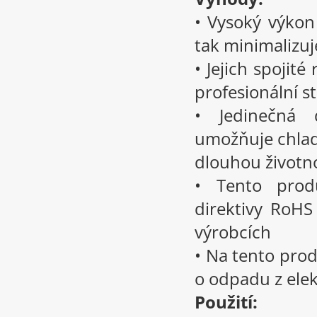
• Vysoký výkon 
tak minimalizuj
• Jejich spojité
profesionální s
• Jedinečná d
umožňuje chladn
dlouhou životn
• Tento prod
direktivy RoHS
výrobcích
• Na tento prod
o odpadu z elek
Použití: