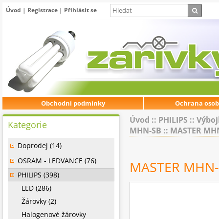
Úvod
|
Registrace
|
Přihlásit se
Obchodní podmínky
Ochrana osob
Úvod
::
PHILIPS
::
Výboj
Kategorie
MHN-SB
::
MASTER MHN
Doprodej (14)
OSRAM - LEDVANCE (76)
MASTER MHN-S
PHILIPS (398)
LED (286)
Žárovky (2)
Halogenové žárovky