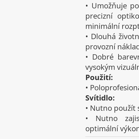
• Umožňuje pou
precizní opti
minimální rozpt
• Dlouhá životn
provozní nákla
• Dobré barev
vysokým vizuá
Použití:
• Poloprofesion
Svítidlo:
• Nutno použít
• Nutno zaji
optimální výko