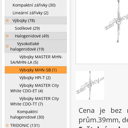
Kompaktní zářivky (30)
Lineární zářivky (2)
Výbojky (78)
Sodíkové (29)
Halogenidové (49)
Vysokotlaké
halogenidové (19)
Výbojky MASTER MHN-
SA/MHN-LA (5)
Výbojky MHN-SB (1)
Výbojky HPI-T (2)
Výbojky MASTER City
White CDO-ET (4)
Výbojky MASTER City
White CDO-TT (7)
Cena je bez r
Kompaktní
halogenidové (30)
prům.39mm, dé
TRIDONIC (131)