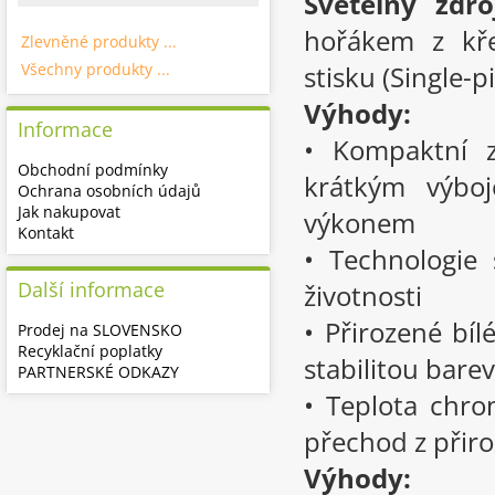
Světelný zdro
hořákem z kře
Zlevněné produkty ...
Všechny produkty ...
stisku (Single-p
Výhody:
Informace
• Kompaktní z
Obchodní podmínky
krátkým výb
Ochrana osobních údajů
Jak nakupovat
výkonem
Kontakt
• Technologie 
Další informace
životnosti
• Přirozené bí
Prodej na SLOVENSKO
Recyklační poplatky
stabilitou barev
PARTNERSKÉ ODKAZY
• Teplota chro
přechod z přir
Výhody: