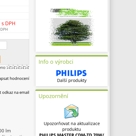
č
s DPH
 DPH
Info o výrobci
eno
apsat hodnocení
Další produkty
t odkaz na email
Upozornění
Upozorňovat na aktualizace
produktu
00 lm
PHILIPS MASTER CDM-TD 70W/