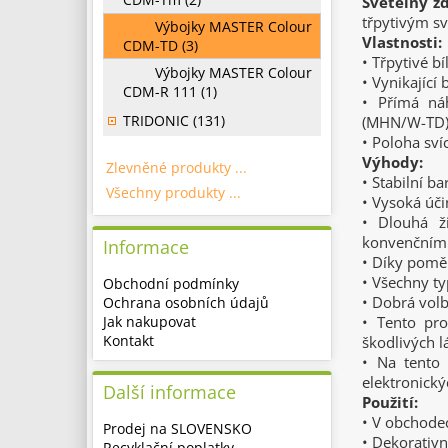
Světelný zd
třpytivým s
Výbojky MASTER Colour
Vlastnosti:
CDM-TD (3)
• Třpytivé bí
Výbojky MASTER Colour
• Vynikající
CDM-R 111 (1)
• Přímá ná
TRIDONIC (131)
(MHN/W-TD), 
• Poloha sví
Výhody:
Zlevněné produkty ...
• Stabilní b
Všechny produkty ...
• Vysoká úč
• Dlouhá ž
konvenčním
Informace
• Díky poměr
• Všechny ty
Obchodní podmínky
• Dobrá volb
Ochrana osobních údajů
Jak nakupovat
• Tento pr
Kontakt
škodlivých l
• Na tento 
elektronický
Další informace
Použití:
• V obchode
Prodej na SLOVENSKO
• Dekorativn
Recyklační poplatky