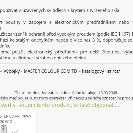
e používat v uzavřených svítidlech s krytem z tvrzeného skla
ýt použity v zapojení s elektronickým předřadníkem nebo 
m
oužít zařízení k ochraně před vysokým proudem (podle IEC 1167)
hází ke stálým odchylkám napětí o více než 3 %, doporučuje se 
adníku
eme použít elektronický předřadník pro delší životnost výbo
ystému a eliminaci stroboskopického efektu
 – Výbojky - MASTER COLOUR CDM TD – katalogový list /cz/
Tento produkt byl zařazen do našeho katalogu 13.03.2008.
ázky mají pouze ilustrativní charakter. Při nákupu se řiďte označením produ
kteří si koupili tento produkt, si také objednali...
STER CDM-T 70W/
830 G12