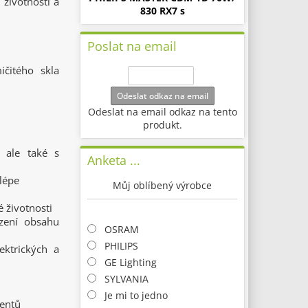
životnosti a
830 RX7 s
Poslat na email
čitého skla
Odeslat odkaz na email
Odeslat na email odkaz na tento
produkt.
 ale také s
Anketa ...
lépe
Můj oblíbený výrobce
é životnosti
zení obsahu
OSRAM
PHILIPS
ektrických a
GE Lighting
SYLVANIA
Je mi to jedno
mentů