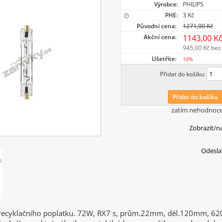
Výrobce:
PHILIPS
PHE:
3 Kč
Původní cena:
1271,00 Kč
Akční cena:
1143,00 K
945,00 Kč
bez
Ušetříte:
10%
Přidat do košíku:
Přidat do košíku
zatím nehodnoc
Zobrazit/n
Odesla
 recyklačního poplatku. 72W, RX7 s, prům.22mm, dél.120mm, 62