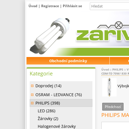
Úvod
|
Registrace
|
Přihlásit se
Obchodní podmínky
Úvod
::
PHILIPS
::
V
Kategorie
CDM-TD 70W/ 830 
Doprodej (14)
Výboj
OSRAM - LEDVANCE (76)
PHILIPS (398)
Předchozí
LED (286)
PHILIPS MA
Žárovky (2)
Halogenové žárovky