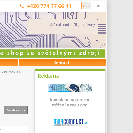
+420 774 77 66 11
CZK
EUR
Váš nákupní košík je prázdný
Kontakt
ILIPS MASTER
Reklama
Následující
25