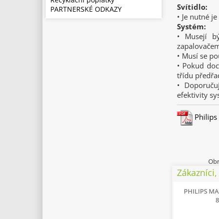
Svítidlo:
PARTNERSKÉ ODKAZY
• Je nutné j
Systém:
• Musejí b
zapalovače
• Musí se p
• Pokud doc
třídu předř
• Doporučuj
efektivity s
Philips
Obr
Zákazníci, 
PHILIPS MA