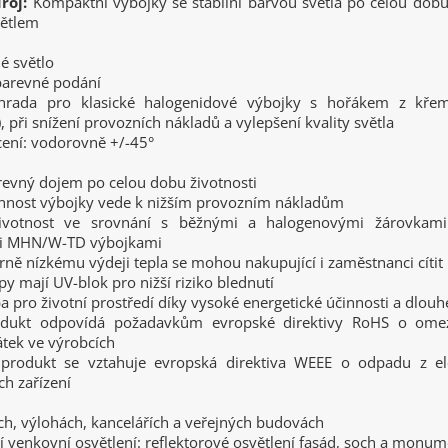
roj:
Kompaktní výbojky se stabilní barvou světla po celou dobu 
větlem
lé světlo
 barevné podání
hrada pro klasické halogenidové výbojky s hořákem z křemi
při snížení provozních nákladů a vylepšení kvality světla
cení: vodorovně +/-45°
arevný dojem po celou dobu životnosti
innost výbojky vede k nižším provozním nákladům
ivotnost ve srovnání s běžnými a halogenovými žárovkami
i MHN/W-TD výbojkami
ně nízkému výdeji tepla se mohou nakupující i zaměstnanci cítit 
py mají UV-blok pro nižší riziko blednutí
a pro životní prostředí díky vysoké energetické účinnosti a dlouh
odukt odpovídá požadavkům evropské direktivy RoHS o ome
átek ve výrobcích
produkt se vztahuje evropská direktiva WEEE o odpadu z el
ch zařízení
ch, výlohách, kancelářích a veřejných budovách
í venkovní osvětlení: reflektorové osvětlení fasád, soch a monu