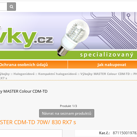
Ochrana osobních údajů
Jak nakupovat
ýbojky
::
Halogenidové
::
Kompaktní halogenidové
::
Výbojky MASTER Colour CDM-TD
::
PH
RX7 s
ky MASTER Colour CDM-TD
Produkt 1/3
Návrat na seznam produktů
STER CDM-TD 70W/ 830 RX7 s
Kat.č.:
87115001978