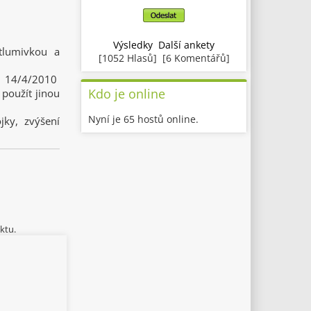
Výsledky
Další ankety
tlumivkou a
[1052 Hlasů] [6 Komentářů]
 1 14/4/2010
Kdo je online
použít jinou
Nyní je 65 hostů online.
jky, zvýšení
ktu.