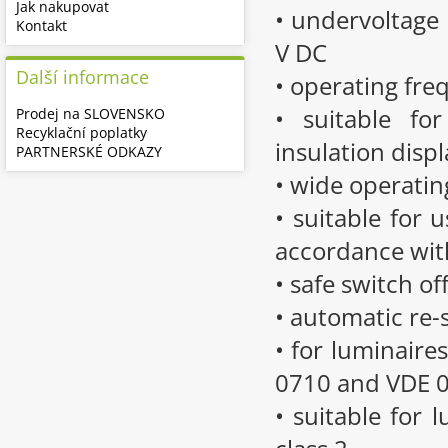
Jak nakupovat
• undervoltage 
Kontakt
V DC
Další informace
• operating fre
• suitable fo
Prodej na SLOVENSKO
Recyklační poplatky
insulation disp
PARTNERSKÉ ODKAZY
• wide operatin
• suitable for 
accordance wi
• safe switch of
• automatic re-
• for luminaire
0710 and VDE 
• suitable for 