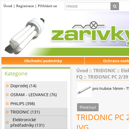
Úvod
|
Registrace
|
Přihlásit se
Obchodní podmínky
Ochrana osob
Úvod
::
TRIDONIC
::
Ele
Kategorie
FQ
::
TRIDONIC PC 2/39 
Doprodej (14)
pro trubice 16mm - T
OSRAM - LEDVANCE (76)
PHILIPS (398)
Předchozí
TRIDONIC (131)
TRIDONIC PC 2
Elektronické
předřadníky (131)
IVG