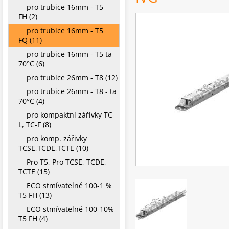
pro trubice 16mm - T5
FH (2)
pro trubice 16mm - T5
FQ (11)
pro trubice 16mm - T5 ta
70°C (6)
pro trubice 26mm - T8 (12)
pro trubice 26mm - T8 - ta
70°C (4)
pro kompaktní zářivky TC-
L, TC-F (8)
pro komp. zářivky
TCSE,TCDE,TCTE (10)
Pro T5, Pro TCSE, TCDE,
TCTE (15)
ECO stmívatelné 100-1 %
T5 FH (13)
ECO stmívatelné 100-10%
T5 FH (4)