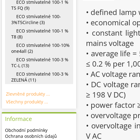
ECO stmívatelné 100-1 %
T5 FQ (9)
• defined lamp 
ECO stmívatelné 100-
• economical op
3%T5Circline (3)
• constant ligh
ECO stmívatelné 100-1 %
T8 (8)
mains voltage
ECO stmívatelné 100-10%
one4all (2)
• average life =
ECO stmívatelné 100-3 %
≤ 0.2 % per 1,0
TC-L (13)
• AC voltage ra
ECO stmívatelné 100-3 %
ZELENÁ (11)
• DC voltage ra
≥ 198 V DC)
Zlevněné produkty ...
Všechny produkty ...
• power factor 
• overvoltage p
Informace
• overvoltage i
Obchodní podmínky
V AC
Ochrana osobních údajů