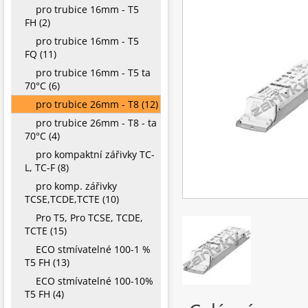
pro trubice 16mm - T5
FH (2)
pro trubice 16mm - T5
FQ (11)
pro trubice 16mm - T5 ta
70°C (6)
pro trubice 26mm - T8 (12)
pro trubice 26mm - T8 - ta
70°C (4)
pro kompaktní zářivky TC-
L, TC-F (8)
pro komp. zářivky
TCSE,TCDE,TCTE (10)
Pro T5, Pro TCSE, TCDE,
TCTE (15)
ECO stmívatelné 100-1 %
T5 FH (13)
ECO stmívatelné 100-10%
T5 FH (4)