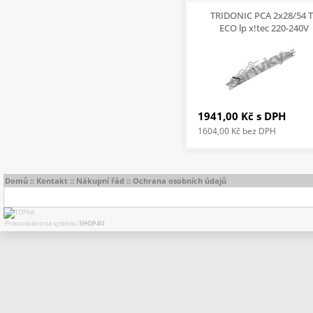
TRIDONIC PCA 2x28/54 
ECO lp x!tec 220-240V
50/60/0Hz
1941,00 Kč
s DPH
1604,00 Kč
bez DPH
Domů
::
Kontakt
::
Nákupní řád
::
Ochrana osobních údajů
Provozováno na systému
SHOP4U