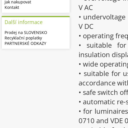
Jak nakupovat
V AC
Kontakt
• undervoltage 
Další informace
V DC
Prodej na SLOVENSKO
• operating fre
Recyklační poplatky
• suitable fo
PARTNERSKÉ ODKAZY
insulation disp
• wide operatin
• suitable for 
accordance wi
• safe switch of
• automatic re-
• for luminaire
0710 and VDE 