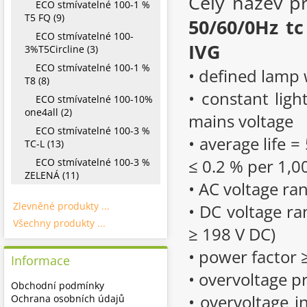
Celý název p
ECO stmívatelné 100-1 %
T5 FQ (9)
50/60/0Hz tc
ECO stmívatelné 100-
IVG
3%T5Circline (3)
ECO stmívatelné 100-1 %
• defined lamp 
T8 (8)
• constant ligh
ECO stmívatelné 100-10%
one4all (2)
mains voltage
ECO stmívatelné 100-3 %
• average life =
TC-L (13)
≤ 0.2 % per 1,0
ECO stmívatelné 100-3 %
ZELENÁ (11)
• AC voltage ra
Zlevněné produkty ...
• DC voltage ra
Všechny produkty ...
≥ 198 V DC)
• power factor 
Informace
• overvoltage p
Obchodní podmínky
• overvoltage i
Ochrana osobních údajů