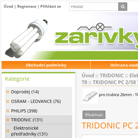
Úvod
|
Registrace
|
Přihlásit se
Obchodní podmínky
Ochrana osob
Úvod
::
TRIDONIC
::
Ele
Kategorie
T8
::
TRIDONIC PC 2/58 
Doprodej (14)
pro trubice 26mm - T
OSRAM - LEDVANCE (76)
PHILIPS (398)
Předchozí
TRIDONIC (131)
TRIDONIC PC 2
Elektronické
předřadníky (131)