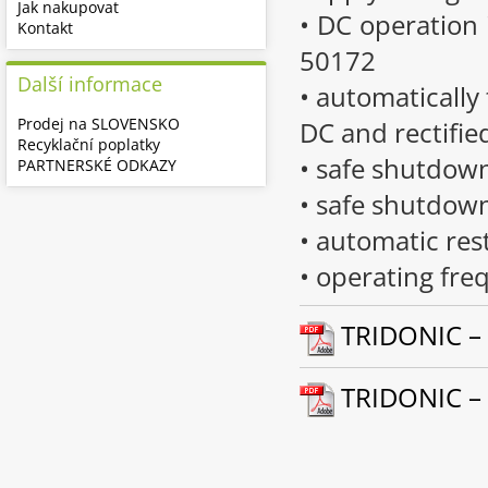
Jak nakupovat
• DC operation 
Kontakt
50172
Další informace
• automatically
Prodej na SLOVENSKO
DC and rectified
Recyklační poplatky
• safe shutdown
PARTNERSKÉ ODKAZY
• safe shutdown 
• automatic res
• operating fr
TRIDONIC – 
TRIDONIC – 