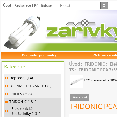
Úvod
|
Registrace
|
Přihlásit se
Obchodní podmínky
Ochrana osob
Úvod
::
TRIDONIC
::
Ele
Kategorie
T8
::
TRIDONIC PCA 2/58
Doprodej (14)
ECO stmívatelné 100-
OSRAM - LEDVANCE (76)
PHILIPS (398)
Předchozí
TRIDONIC (131)
TRIDONIC PCA 
Elektronické
předřadníky (131)