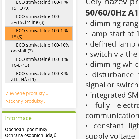
Celý název p
ECO stmívatelné 100-1 %
T5 FQ (9)
50/60/0Hz A1
ECO stmívatelné 100-
• dimming rang
3%T5Circline (3)
ECO stmívatelné 100-1 %
• lamp start at 
T8 (8)
• defined lamp 
ECO stmívatelné 100-10%
one4all (2)
• switch via the
ECO stmívatelné 100-3 %
• dimming which
TC-L (13)
• disturbance 
ECO stmívatelné 100-3 %
ZELENÁ (11)
signal or switc
• integrated SM
Zlevněné produkty ...
Všechny produkty ...
• fully elec
communication
Informace
• constant li
Obchodní podmínky
supply voltage
Ochrana osobních údajů