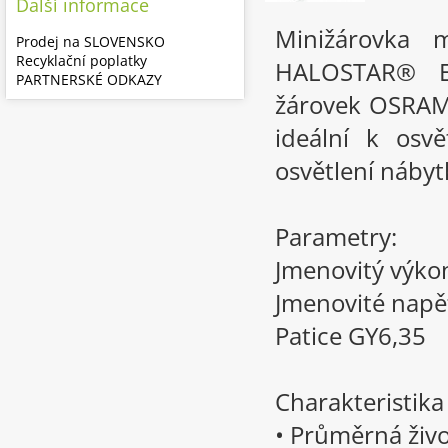
Další informace
Minižárovka 
Prodej na SLOVENSKO
Recyklační poplatky
HALOSTAR® E
PARTNERSKÉ ODKAZY
žárovek OSRAM 
ideální k osv
osvětlení nábytk
Parametry:
Jmenovitý výk
Jmenovité napě
Patice GY6,35
Charakteristik
• Průměrná živo