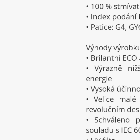
• 100 % stmívat
• Index podání 
• Patice: G4, GY
Výhody výrobk
• Brilantní ECO
• Výrazně niž
energie
• Vysoká účinn
• Velice malé
revolučním de
• Schváleno p
souladu s IEC 