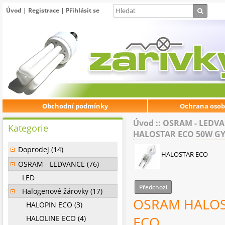
Úvod
|
Registrace
|
Přihlásit se
Obchodní podmínky
Ochrana osob
Úvod
::
OSRAM - LEDV
Kategorie
HALOSTAR ECO 50W GY6
Doprodej (14)
HALOSTAR ECO
OSRAM - LEDVANCE (76)
LED
Předchozí
Halogenové žárovky (17)
OSRAM HALOST
HALOPIN ECO (3)
HALOLINE ECO (4)
ECO