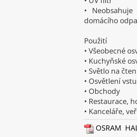
• UV filtr
• Neobsahuje 
domácího odp
Použití
• Všeobecné os
• Kuchyňské osv
• Světlo na čten
• Osvětlení vst
• Obchody
• Restaurace, h
• Kanceláře, ve
OSRAM HALOS