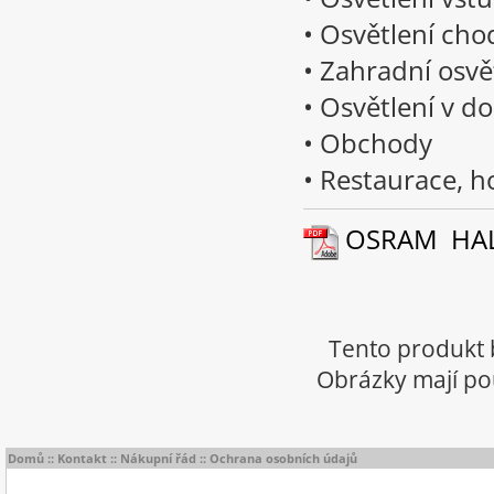
• Osvětlení cho
• Zahradní osvě
• Osvětlení v d
• Obchody
• Restaurace, h
OSRAM HALOL
Tento produkt 
Obrázky mají pou
Domů
::
Kontakt
::
Nákupní řád
::
Ochrana osobních údajů