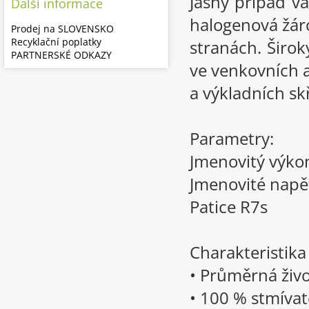
Jasný případ v
Další informace
halogenová žáro
Prodej na SLOVENSKO
Recyklační poplatky
stranách. Širok
PARTNERSKÉ ODKAZY
ve venkovních a
a výkladních sk
Parametry:
Jmenovitý výko
Jmenovité napě
Patice R7s
Charakteristik
• Průměrná živo
• 100 % stmívat