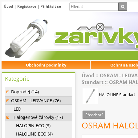
Úvod
|
Registrace
|
Přihlásit se
Obchodní podmínky
Ochrana osob
Úvod
::
OSRAM - LEDV
Kategorie
Standart
::
OSRAM HALO
Doprodej (14)
HALOLINE Standart
OSRAM - LEDVANCE (76)
LED
Předchozí
Halogenové žárovky (17)
OSRAM HALOLI
HALOPIN ECO (3)
HALOLINE ECO (4)