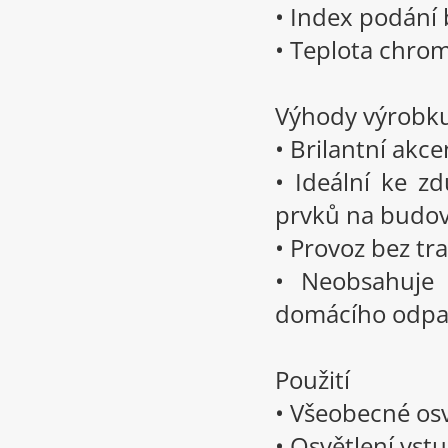
• Index podání 
• Teplota chrom
Výhody výrobk
• Brilantní akce
• Ideální ke z
prvků na budo
• Provoz bez t
• Neobsahuje 
domácího odp
Použití
• Všeobecné os
• Osvětlení vst