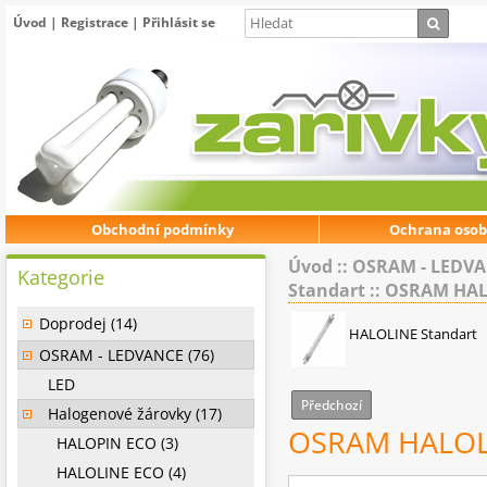
Úvod
|
Registrace
|
Přihlásit se
Obchodní podmínky
Ochrana osob
Úvod
::
OSRAM - LEDV
Kategorie
Standart
::
OSRAM HALO
Doprodej (14)
HALOLINE Standart
OSRAM - LEDVANCE (76)
LED
Předchozí
Halogenové žárovky (17)
OSRAM HALOLI
HALOPIN ECO (3)
HALOLINE ECO (4)