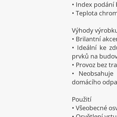
• Index podání 
• Teplota chrom
Výhody výrobk
• Brilantní akce
• Ideální ke z
prvků na budo
• Provoz bez t
• Neobsahuje 
domácího odp
Použití
• Všeobecné os
• Osvětlení vst