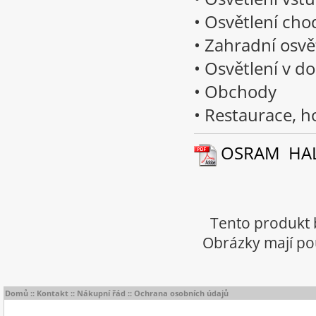
• Osvětlení cho
• Zahradní osvě
• Osvětlení v d
• Obchody
• Restaurace, h
OSRAM HALOL
Tento produkt 
Obrázky mají pou
Domů
::
Kontakt
::
Nákupní řád
::
Ochrana osobních údajů