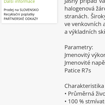
Jasný případ v
Další informace
halogenová žáro
Prodej na SLOVENSKO
Recyklační poplatky
stranách. Širok
PARTNERSKÉ ODKAZY
ve venkovních a
a výkladních sk
Parametry:
Jmenovitý výko
Jmenovité napě
Patice R7s
Charakteristik
• Průměrná živo
• 100 % stmívat