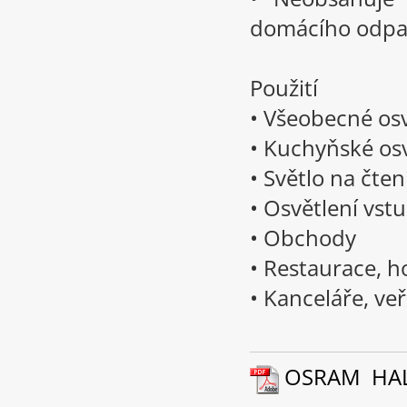
domácího odp
Použití
• Všeobecné os
• Kuchyňské osv
• Světlo na čten
• Osvětlení vst
• Obchody
• Restaurace, h
• Kanceláře, ve
OSRAM HALOS