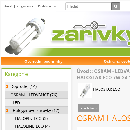
Úvod
|
Registrace
|
Přihlásit se
Obchodní podmínky
Ochrana osob
Úvod
::
OSRAM - LEDV
Kategorie
HALOSTAR ECO 7W G4 1
Doprodej (14)
HALOSTAR ECO
OSRAM - LEDVANCE (76)
LED
Předchozí
Halogenové žárovky (17)
OSRAM HALOST
HALOPIN ECO (3)
HALOLINE ECO (4)