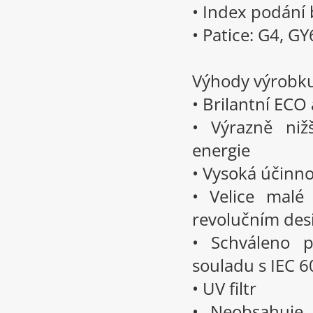
• Index podání 
• Patice: G4, GY
Výhody výrobk
• Brilantní ECO
• Výrazně niž
energie
• Vysoká účinn
• Velice malé
revolučním de
• Schváleno p
souladu s IEC 
• UV filtr
• Neobsahuje 