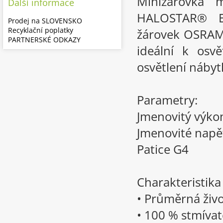
Minižárovka 
Další informace
HALOSTAR® E
Prodej na SLOVENSKO
Recyklační poplatky
žárovek OSRAM 
PARTNERSKÉ ODKAZY
ideální k osv
osvětlení nábytk
Parametry:
Jmenovitý výk
Jmenovité napě
Patice G4
Charakteristik
• Průměrná živo
• 100 % stmívat