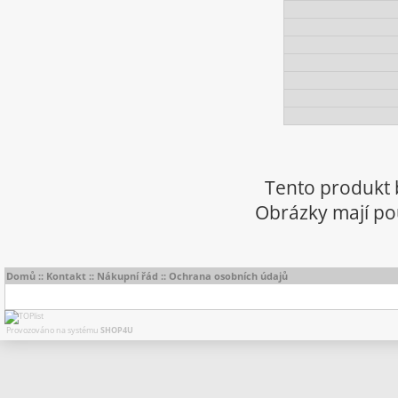
Tento produkt 
Obrázky mají pou
Domů
::
Kontakt
::
Nákupní řád
::
Ochrana osobních údajů
Provozováno na systému
SHOP4U