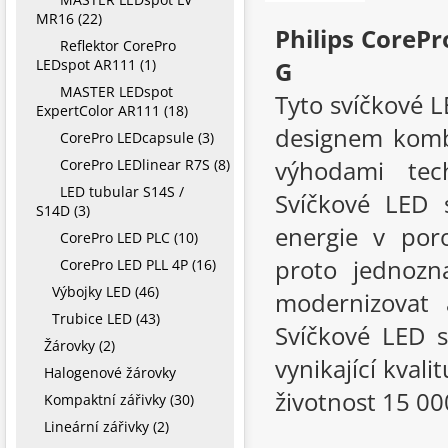
MR16 (22)
Philips CoreP
Reflektor CorePro
LEDspot AR111 (1)
G
MASTER LEDspot
Tyto svíčkové L
ExpertColor AR111 (18)
designem kombi
CorePro LEDcapsule (3)
výhodami tec
CorePro LEDlinear R7S (8)
LED tubular S14S /
Svíčkové LED 
S14D (3)
energie v por
CorePro LED PLC (10)
proto jednozn
CorePro LED PLL 4P (16)
Výbojky LED (46)
modernizovat 
Trubice LED (43)
Svíčkové LED s
Žárovky (2)
vynikající kvali
Halogenové žárovky
životnost 15 00
Kompaktní zářivky (30)
Lineární zářivky (2)