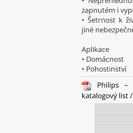
• Nepřehlédnu
zapnutém i vy
• Šetrnost k ž
jiné nebezpečné
Aplikace
• Domácnost
• Pohostinství
Philips – 
katalogový list 