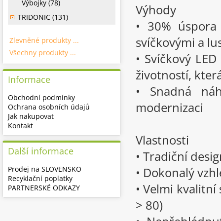
Výbojky (78)
Výhody
TRIDONIC (131)
• 30% úspora 
svíčkovými a lu
Zlevněné produkty ...
Všechny produkty ...
• Svíčkový LED
životností, kte
Informace
• Snadná náh
Obchodní podmínky
modernizaci
Ochrana osobních údajů
Jak nakupovat
Kontakt
Vlastnosti
Další informace
• Tradiční desig
Prodej na SLOVENSKO
• Dokonalý vzhl
Recyklační poplatky
• Velmi kvalitn
PARTNERSKÉ ODKAZY
> 80)