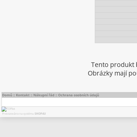
Tento produkt 
Obrázky mají pou
Domů
::
Kontakt
::
Nákupní řád
::
Ochrana osobních údajů
Provozováno na systému
SHOP4U