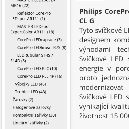
MR16 (22)
Philips CoreP
Reflektor CorePro
LEDspot AR111 (1)
CL G
MASTER LEDspot
Tyto svíčkové L
ExpertColor AR111 (18)
designem kombi
CorePro LEDcapsule (3)
výhodami tec
CorePro LEDlinear R7S (8)
LED tubular S14S /
Svíčkové LED 
S14D (3)
energie v por
CorePro LED PLC (10)
proto jednozn
CorePro LED PLL 4P (16)
Výbojky LED (46)
modernizovat 
Trubice LED (43)
Svíčkové LED s
Žárovky (2)
vynikající kvali
Halogenové žárovky
životnost 15 00
Kompaktní zářivky (30)
Lineární zářivky (2)