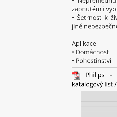
• Nepřehlédnu
zapnutém i vy
• Šetrnost k ž
jiné nebezpečné
Aplikace
• Domácnost
• Pohostinství
Philips – 
katalogový list 