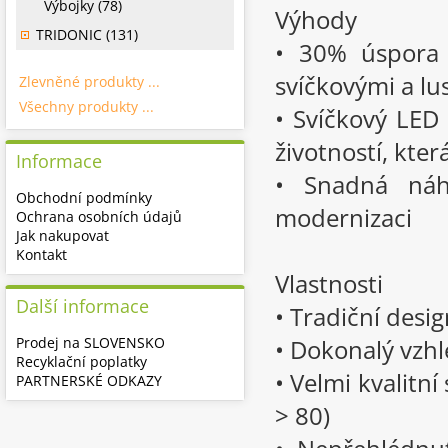
Výbojky (78)
Výhody
TRIDONIC (131)
• 30% úspora 
svíčkovými a lu
Zlevněné produkty ...
Všechny produkty ...
• Svíčkový LED
životností, kte
Informace
• Snadná náh
Obchodní podmínky
modernizaci
Ochrana osobních údajů
Jak nakupovat
Kontakt
Vlastnosti
Další informace
• Tradiční desig
Prodej na SLOVENSKO
• Dokonalý vzhl
Recyklační poplatky
• Velmi kvalitn
PARTNERSKÉ ODKAZY
> 80)