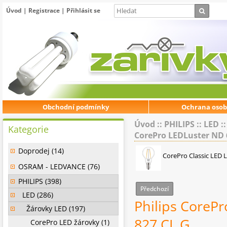
Úvod
|
Registrace
|
Přihlásit se
Obchodní podmínky
Ochrana osob
Úvod
::
PHILIPS
::
LED
:
Kategorie
CorePro LEDLuster ND 
Doprodej (14)
CorePro Classic LED 
OSRAM - LEDVANCE (76)
PHILIPS (398)
Předchozí
LED (286)
Philips CoreP
Žárovky LED (197)
827 CL G
CorePro LED žárovky (1)