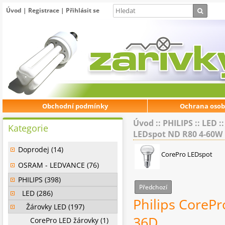
Úvod
|
Registrace
|
Přihlásit se
Obchodní podmínky
Ochrana osob
Úvod
::
PHILIPS
::
LED
:
Kategorie
LEDspot ND R80 4-60W 
Doprodej (14)
CorePro LEDspot
OSRAM - LEDVANCE (76)
PHILIPS (398)
Předchozí
LED (286)
Philips CoreP
Žárovky LED (197)
36D
CorePro LED žárovky (1)