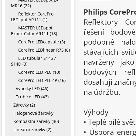
MR16 (22)
Philips CoreP
Reflektor CorePro
LEDspot AR111 (1)
Reflektory Co
MASTER LEDspot
řešení bodové
ExpertColor AR111 (18)
podobné halo
CorePro LEDcapsule (3)
stávajících sv
CorePro LEDlinear R7S (8)
LED tubular S14S /
navrženy jako
S14D (3)
bodových refl
CorePro LED PLC (10)
dosahují značný
CorePro LED PLL 4P (16)
Výbojky LED (46)
na údržbu.
Trubice LED (43)
Žárovky (2)
Výhody
Halogenové žárovky
• Teplé bílé svět
Kompaktní zářivky (30)
Lineární zářivky (2)
• Úspora energ