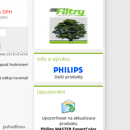
s DPH
 DPH
eno
Info o výrobci
apsat hodnocení
Další produkty
t odkaz na email
Upozornění
Upozorňovat na aktualizace
produktu
a pohodlnou
Philips MASTER ExpertColor