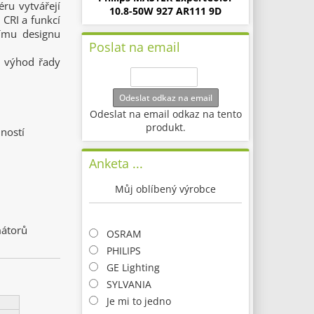
ru vytvářejí
10.8-50W 927 AR111 9D
CRI a funkcí
nímu designu
Poslat na email
ít výhod řady
Odeslat odkaz na email
Odeslat na email odkaz na tento
produkt.
ností
Anketa ...
Můj oblíbený výrobce
mátorů
OSRAM
PHILIPS
GE Lighting
SYLVANIA
Je mi to jedno