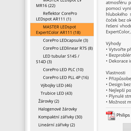
atmosféru p
MR16 (22)
pomocí vyni
Reflektor CorePro
hlubokého s
LEDspot AR111 (1)
čoček bez ok
řešení vhodn
MASTER LEDspot
ExpertColor,
ExpertColor AR111 (18)
CorePro LEDcapsule (3)
Výhody
CorePro LEDlinear R7S (8)
• Vytvořte 
• Bezproblém
LED tubular S14S /
• Dekorace i
S14D (3)
CorePro LED PLC (10)
Vlastnosti
CorePro LED PLL 4P (16)
• Přizpůsob
• Design bez
Výbojky LED (46)
• Nejlepší p
Trubice LED (43)
• Plynulé st
Žárovky (2)
• Možnost m
Halogenové žárovky
Philips
Kompaktní zářivky (30)
Lineární zářivky (2)