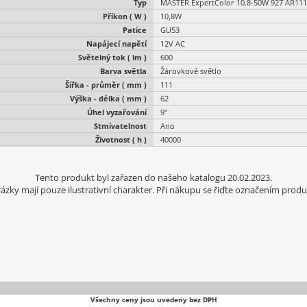
Typ
MASTER ExpertColor 10.8-50W 927 AR111
Příkon ( W )
10,8W
Patice
GU53
Napájecí napětí
12V AC
Světelný tok ( lm )
600
Barva světla
Žárovkové světlo
Šířka - průměr ( mm )
111
Výška - délka ( mm )
62
Úhel vyzařování
9°
Stmívatelnost
Ano
Životnost ( h )
40000
Tento produkt byl zařazen do našeho katalogu 20.02.2023.
ázky mají pouze ilustrativní charakter. Při nákupu se řiďte označením produ
Všechny ceny jsou uvedeny bez DPH