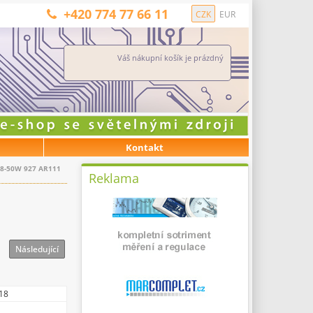
+420 774 77 66 11
CZK
EUR
Váš nákupní košík je prázdný
Kontakt
0.8-50W 927 AR111
Reklama
Následující
18