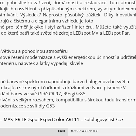
ro pohostinská zařízení, domácnosti a restaurace. Tuto atmosfé
kajícího osvětlení s přizpůsobeným spektrem, vysokým indexem 
tmívání. Výsledek? Naprosto působivý zážitek. Díky inovativ
rajů a čistému a elegantnímu vzhledu je toto
é pro téměř jakýkoli styl zařízení interiéru. Můžete také využ
 do které patří také světelné zdroje LEDspot MV a LEDspot Par.
přívětivou a pohodlnou atmosféru
ové řešení modernizace s vyšší energetickou účinností a udržitel
nteriéru, nábytek a látky vypadají skvěle
ené barevné spektrum napodobuje barvu halogenového světla
 okrajů a s krásnými čočkami s drážkami ve tvaru písmene V
odání barev ve své třídě CRI97, R9<gt/>85
mívání s velkým rozsahem, kompatibilita s širokou řadu transfor
odernizace se svítidly G53
 – MASTER LEDspot ExpertColor AR111 – katalogový list /cz/
EAN
871951433391800