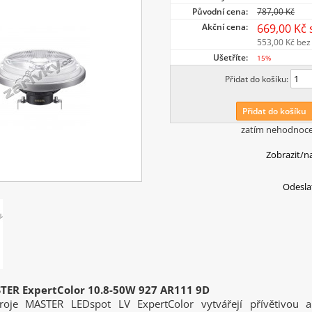
Původní cena:
787,00 Kč
Akční cena:
669,00 Kč
553,00 Kč
bez
Ušetříte:
15%
Přidat do košíku:
Přidat do košíku
zatím nehodnoc
Zobrazit/n
Odesla
STER ExpertColor 10.8-50W 927 AR111 9D
droje MASTER LEDspot LV ExpertColor vytvářejí přívětivou 