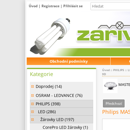
Úvod
|
Registrace
|
Přihlásit se
Obchodní podmínky
Úvod
::
PHILIPS
::
L
Kategorie
9D
MASTE
Doprodej (14)
OSRAM - LEDVANCE (76)
PHILIPS (398)
Předchozí
Philips MA
LED (286)
Žárovky LED (197)
CorePro LED žárovky (1)