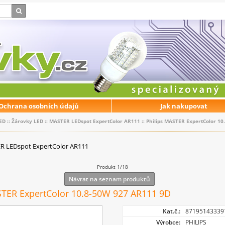
Ochrana osobních údajů
Jak nakupovat
ED
::
Žárovky LED
::
MASTER LEDspot ExpertColor AR111
::
Philips MASTER ExpertColor 1
R LEDspot ExpertColor AR111
Produkt 1/18
Návrat na seznam produktů
STER ExpertColor 10.8-50W 927 AR111 9D
Kat.č.:
87195143339
Výrobce:
PHILIPS