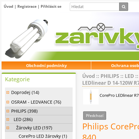
Úvod
|
Registrace
|
Přihlásit se
Obchodní podmínky
Ochrana osob
Úvod
::
PHILIPS
::
LED
:
Kategorie
LEDlinear D 14-120W 
Doprodej (14)
CorePro LEDlinear R7
OSRAM - LEDVANCE (76)
PHILIPS (398)
Předchozí
LED (286)
Philips CoreP
Žárovky LED (197)
840
CorePro LED žárovky (1)