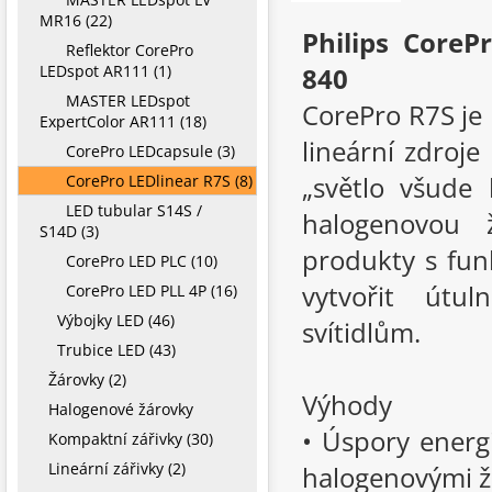
MR16 (22)
Philips Core
Reflektor CorePro
LEDspot AR111 (1)
840
MASTER LEDspot
CorePro R7S je 
ExpertColor AR111 (18)
lineární zdroje
CorePro LEDcapsule (3)
„světlo všude 
CorePro LEDlinear R7S (8)
LED tubular S14S /
halogenovou ž
S14D (3)
produkty s fun
CorePro LED PLC (10)
vytvořit útu
CorePro LED PLL 4P (16)
Výbojky LED (46)
svítidlům.
Trubice LED (43)
Žárovky (2)
Výhody
Halogenové žárovky
• Úspory energ
Kompaktní zářivky (30)
Lineární zářivky (2)
halogenovými 