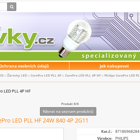
Ochrana osobních údajů
Jak nakupovat
ED
::
Žárovky LED
::
CorePro LED PLL 4P
::
CorePro LED PLL 4P HF
::
Philips CorePro LED P
o LED PLL 4P HF
Produkt 8/8
Návrat na seznam produktů
rePro LED PLL HF 24W 840 4P 2G11
Kat.č.:
87186968284
Výrobce:
PHILIPS