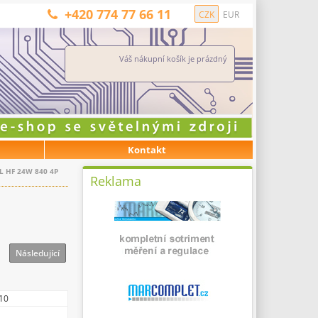
+420 774 77 66 11
CZK
EUR
Váš nákupní košík je prázdný
Kontakt
LL HF 24W 840 4P
Reklama
Následující
10