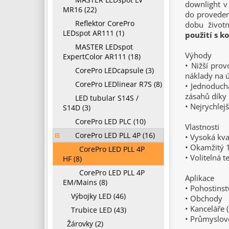
downlight v 
MR16 (22)
do proveden
Reflektor CorePro
dobu životn
LEDspot AR111 (1)
použití s 
MASTER LEDspot
Výhody
ExpertColor AR111 (18)
• Nižší prov
CorePro LEDcapsule (3)
náklady na ú
CorePro LEDlinear R7S (8)
• Jednoduchá
zásahů díky
LED tubular S14S /
• Nejrychlej
S14D (3)
CorePro LED PLC (10)
Vlastnosti
CorePro LED PLL 4P (16)
• Vysoká kva
• Okamžitý
CorePro LED PLL 4P
• Volitelná 
HF (8)
CorePro LED PLL 4P
Aplikace
EM/Mains (8)
• Pohostinst
Výbojky LED (46)
• Obchody
• Kanceláře 
Trubice LED (43)
• Průmyslov
Žárovky (2)