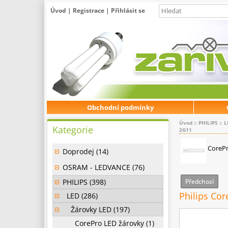
Úvod
|
Registrace
|
Přihlásit se
Obchodní podmínky
Úvod
::
PHILIPS
::
L
Kategorie
2G11
CorePr
Doprodej (14)
OSRAM - LEDVANCE (76)
PHILIPS (398)
Předchozí
Philips Co
LED (286)
Žárovky LED (197)
CorePro LED žárovky (1)