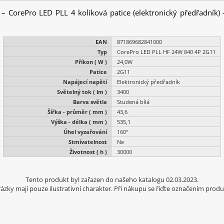
 – CorePro LED PLL 4 kolíková patice (elektronický předřadník) 
EAN
871869682841000
Typ
CorePro LED PLL HF 24W 840 4P 2G11
Příkon ( W )
24,0W
Patice
2G11
Napájecí napětí
Elektronický předřadník
Světelný tok ( lm )
3400
Barva světla
Studená bílá
Šířka - průměr ( mm )
43,6
Výška - délka ( mm )
535,1
Úhel vyzařování
160°
Stmívatelnost
Ne
Životnost ( h )
30000
Tento produkt byl zařazen do našeho katalogu 02.03.2023.
ázky mají pouze ilustrativní charakter. Při nákupu se řiďte označením produ