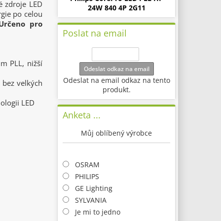
né zdroje LED
24W 840 4P 2G11
gie po celou
Určeno pro
Poslat na email
ům PLL, nižší
Odeslat odkaz na email
Odeslat na email odkaz na tento
l bez velkých
produkt.
nologii LED
Anketa ...
Můj oblíbený výrobce
OSRAM
PHILIPS
GE Lighting
SYLVANIA
Je mi to jedno