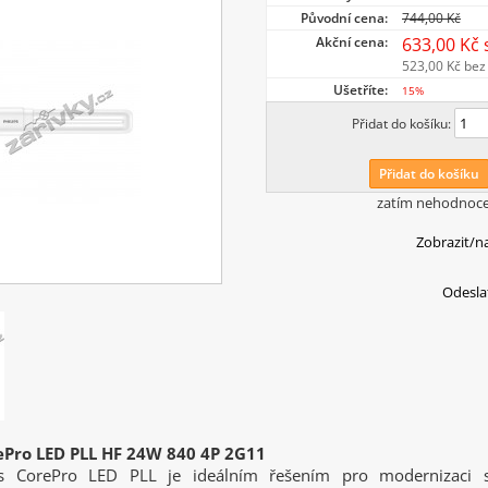
Původní cena:
744,00 Kč
Akční cena:
633,00 Kč
523,00 Kč
bez
Ušetříte:
15%
Přidat do košíku:
Přidat do košíku
zatím nehodnoc
Zobrazit/n
Odesla
rePro LED PLL HF 24W 840 4P 2G11
ps CorePro LED PLL je ideálním řešením pro modernizaci sv