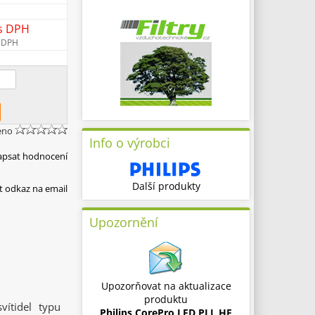
s DPH
 DPH
eno
Info o výrobci
apsat hodnocení
Další produkty
t odkaz na email
Upozornění
Upozorňovat na aktualizace
produktu
ítidel typu
Philips CorePro LED PLL HF