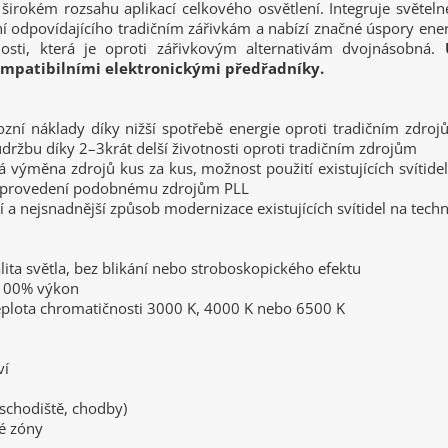
širokém rozsahu aplikací celkového osvětlení. Integruje světel
í odpovídajícího tradičním zářivkám a nabízí značné úspory ener
osti, která je oproti zářivkovým alternativám dvojnásobná.
kompatibilními elektronickými předřadníky.
ozní náklady díky nižší spotřebě energie oproti tradičním zdroj
držbu díky 2–3krát delší životnosti oproti tradičním zdrojům
 výměna zdrojů kus za kus, možnost použití existujících svítide
 provedení podobnému zdrojům PLL
ší a nejsnadnější způsob modernizace existujících svítidel na tech
lita světla, bez blikání nebo stroboskopického efektu
 100% výkon
teplota chromatičnosti 3000 K, 4000 K nebo 6500 K
ví
(schodiště, chodby)
é zóny