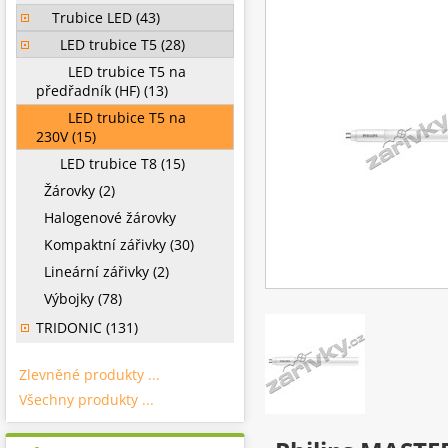
Trubice LED (43)
LED trubice T5 (28)
LED trubice T5 na
předřadník (HF) (13)
LED trubice T5 na
230V (15)
LED trubice T8 (15)
Žárovky (2)
Halogenové žárovky
Kompaktní zářivky (30)
Lineární zářivky (2)
Výbojky (78)
TRIDONIC (131)
Zlevněné produkty ...
Všechny produkty ...