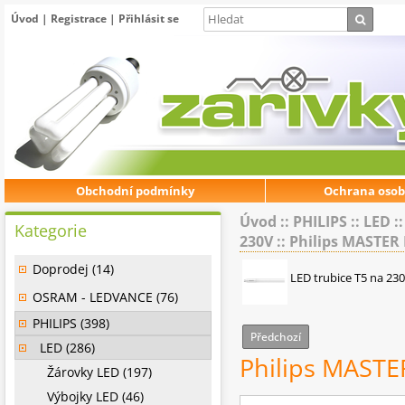
Úvod
|
Registrace
|
Přihlásit se
Obchodní podmínky
Ochrana osob
Úvod
::
PHILIPS
::
LED
:
Kategorie
230V
::
Philips MASTER
Doprodej (14)
LED trubice T5 na 23
OSRAM - LEDVANCE (76)
PHILIPS (398)
Předchozí
LED (286)
Philips MAST
Žárovky LED (197)
Výbojky LED (46)