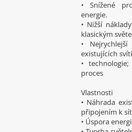
• Snížené pr
energie.
• Nižší náklady
klasickým svět
• Nejrychlejš
existujících sví
• technologie
proces
Vlastnosti
• Náhrada exist
připojením k sít
• Úspora energi
• Tvorba světel