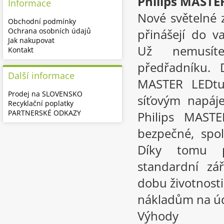
Philips MAST
Informace
Nové světelné 
Obchodní podmínky
Ochrana osobních údajů
přinášejí do v
Jak nakupovat
Už nemusíte
Kontakt
předřadníku. 
Další informace
MASTER LEDtub
Prodej na SLOVENSKO
síťovým napáj
Recyklační poplatky
PARTNERSKÉ ODKAZY
Philips MAST
bezpečné, spol
Díky tomu př
standardní zá
dobu životnost
nákladům na ú
Výhody