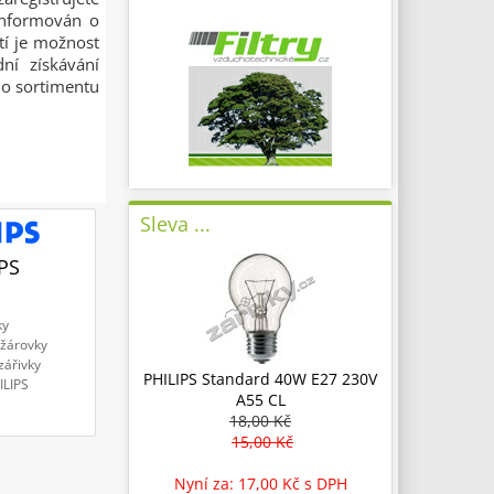
informován o
tí je možnost
ní získávání
ho sortimentu
Sleva ...
PS
ky
žárovky
zářivky
PHILIPS Standard 40W E27 230V
ILIPS
A55 CL
18,00 Kč
15,00 Kč
Nyní za: 17,00 Kč
s DPH