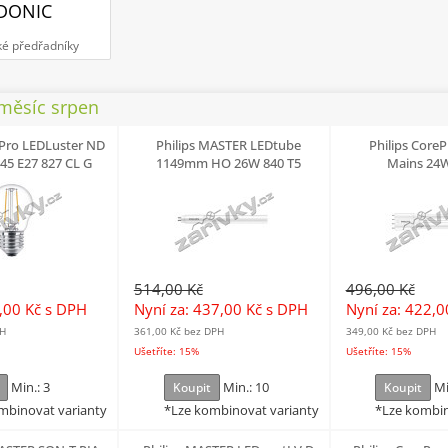
DONIC
ké předřadníky
 měsíc srpen
ePro LEDLuster ND
Philips MASTER LEDtube
Philips Core
45 E27 827 CL G
1149mm HO 26W 840 T5
Mains 24W
514,00 Kč
496,00 Kč
0,00 Kč
s DPH
Nyní za: 437,00 Kč
s DPH
Nyní za: 422,
PH
361,00 Kč
bez DPH
349,00 Kč
bez DPH
Ušetříte: 15%
Ušetříte: 15%
Min.: 3
Min.: 10
Mi
Koupit
Koupit
mbinovat varianty
*Lze kombinovat varianty
*Lze kombin