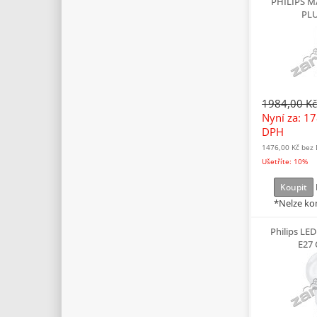
PHILIPS M
PLU
1984,00 Kč
Nyní za: 1
DPH
1476,00 Kč
bez
Ušetříte: 10%
Koupit
*Nelze ko
Philips LED
E27 