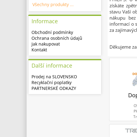
Všechny produkty ...
získáte zpě
stavu Vaší o
nákupu bez 
Informace
informací o 
za zajímavý
Obchodní podmínky
Ochrana osobních údajů
Jak nakupovat
Děkujeme za 
Kontakt
Další informace
Prodej na SLOVENSKO
Recyklační poplatky
PARTNERSKÉ ODKAZY
Do
O
P
Tr