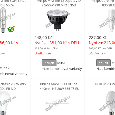
ASTER SON-T PIA
Philips MASTER LEDspotLV D
Philips CorePro
S E 600W
7.5-50W 930 MR16 36D
830 2P 
448,00 Kč
287,00 Kč
786,00 Kč
s
Nyní za: 381,00 Kč
s DPH
Nyní za: 243,
315,00 Kč
bez DPH
201,00 Kč
bez DPH
 DPH
Ušetříte: 15%
Ušetříte: 15%
Min.: 2
Mi
Koupit
Koupit
Min.: 2
*Lze kombinovat varianty
*Lze kombin
mbinovat varianty
 classic 200W A95
Philips MASTER LEDtube
PHILIPS SON
CDL FR ND
1449mm HE 20W 865 T5 EU