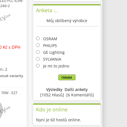
 LED PLC 6,5W
G24d-2
Anketa ...
Můj oblíbený výrobce
OSRAM
PHILIPS
00 Kč
s DPH
GE Lighting
SYLVANIA
Je mi to jedno
n.: 2
ovat varianty
Výsledky
Další ankety
 70W - E27
[1052 Hlasů] [6 Komentářů]
Kdo je online
Nyní je 60 hostů online.