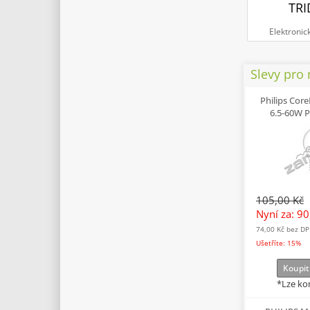
TRI
Elektronic
Slevy pro
Philips Cor
6.5-60W P
105,00 Kč
Nyní za: 9
74,00 Kč
bez D
Ušetříte: 15%
Koupit
*Lze ko