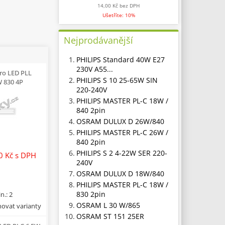
14,00 Kč
bez DPH
Ušetříte: 10%
Nejprodávanější
1.
PHILIPS Standard 40W E27
230V A55...
Pro LED PLL
2.
PHILIPS S 10 25-65W SIN
 830 4P
220-240V
3.
PHILIPS MASTER PL-C 18W /
840 2pin
4.
OSRAM DULUX D 26W/840
5.
PHILIPS MASTER PL-C 26W /
840 2pin
6.
PHILIPS S 2 4-22W SER 220-
00 Kč
s DPH
240V
7.
OSRAM DULUX D 18W/840
8.
PHILIPS MASTER PL-C 18W /
830 2pin
n.: 2
9.
OSRAM L 30 W/865
ovat varianty
10.
OSRAM ST 151 25ER