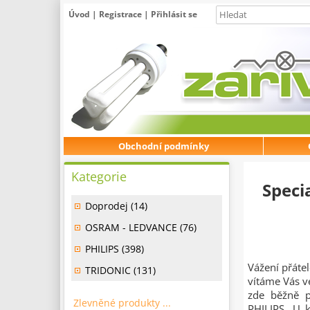
Úvod
|
Registrace
|
Přihlásit se
Obchodní podmínky
Kategorie
Speci
Doprodej (14)
OSRAM - LEDVANCE (76)
PHILIPS (398)
Vážení přátel
TRIDONIC (131)
vítáme Vás v
zde běžně 
Zlevněné produkty ...
PHILIPS. U k