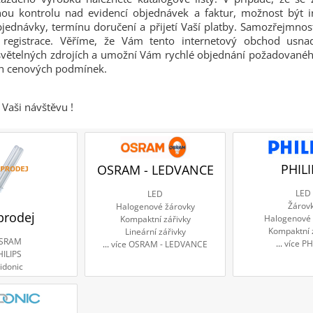
tnou kontrolu nad evidencí objednávek a faktur, možnost být 
bjednávky, termínu doručení a přijetí Vaší platby. Samozřejmnos
registrace. Věříme, že Vám tento internetový obchod usnad
světelných zdrojích a umožní Vám rychlé objednání požadované
ch cenových podmínek.
Vaši návštěvu !
PHILI
OSRAM - LEDVANCE
LED
LED
Žárov
Halogenové žárovky
prodej
Halogenové 
Kompaktní zářivky
Kompaktní 
Lineární zářivky
SRAM
...
více PH
...
více OSRAM - LEDVANCE
HILIPS
idonic