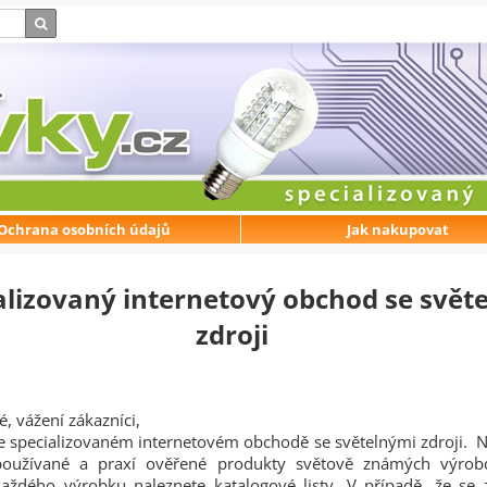
Ochrana osobních údajů
Jak nakupovat
alizovaný internetový obchod se svět
zdroji
é, vážení zákazníci,
e specializovaném internetovém obchodě se světelnými zdroji.
používané a praxí ověřené produkty světově známých výro
aždého výrobku naleznete katalogové listy. V případě, že se z