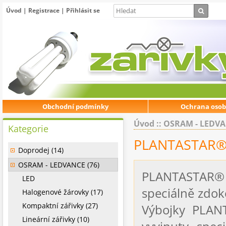
Úvod
|
Registrace
|
Přihlásit se
Obchodní podmínky
Ochrana osob
Úvod
::
OSRAM - LEDV
Kategorie
PLANTASTAR
Doprodej (14)
OSRAM - LEDVANCE (76)
PLANTASTAR
LED
speciálně zdok
Halogenové žárovky (17)
Kompaktní zářivky (27)
Výbojky PLAN
Lineární zářivky (10)