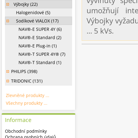
vyvinuty spec
Výbojky (22)
umožňují inte
Halogenidové (5)
Výbojky vyžadu
Sodíkové VIALOX (17)
... 5 kVs.
NAV®-E SUPER 4Y (6)
NAV®-E Standard (2)
NAV®-E Plug-in (1)
NAV®-T SUPER 4Y® (7)
NAV®-T Standard (1)
PHILIPS (398)
TRIDONIC (131)
Zlevněné produkty ...
Všechny produkty ...
Informace
Obchodní podmínky
Ochrana osobních údajů