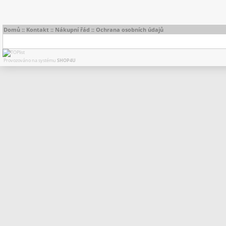
Domů
::
Kontakt
::
Nákupní řád
::
Ochrana osobních údajů
Provozováno na systému
SHOP4U