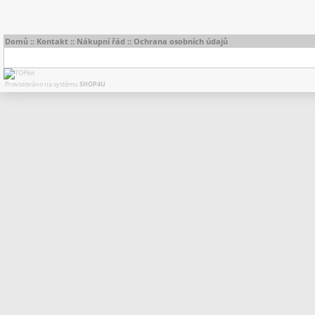
Domů
::
Kontakt
::
Nákupní řád
::
Ochrana osobních údajů
Provozováno na systému
SHOP4U