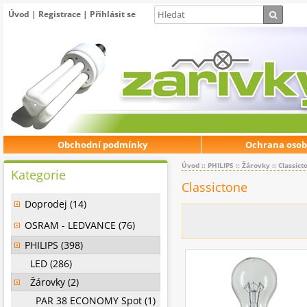
Úvod
|
Registrace
|
Přihlásit se
Obchodní podmínky
Ochrana osob
Úvod
::
PHILIPS
::
Žárovky
::
Classict
Kategorie
Classictone
Doprodej (14)
OSRAM - LEDVANCE (76)
PHILIPS (398)
LED (286)
Žárovky (2)
PAR 38 ECONOMY Spot (1)