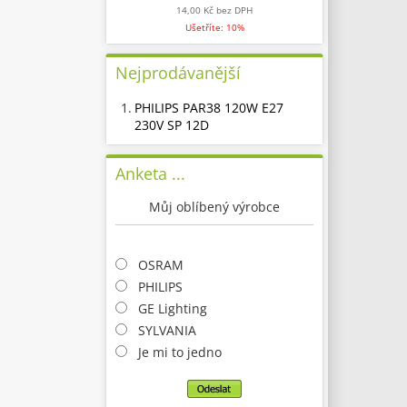
14,00 Kč
bez DPH
Ušetříte: 10%
Nejprodávanější
1.
PHILIPS PAR38 120W E27
230V SP 12D
Anketa ...
Můj oblíbený výrobce
OSRAM
PHILIPS
GE Lighting
SYLVANIA
Je mi to jedno