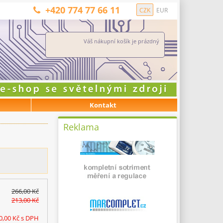
+420 774 77 66 11
CZK
EUR
Váš nákupní košík je prázdný
Kontakt
Reklama
266,00 Kč
213,00 Kč
0,00 Kč
s DPH