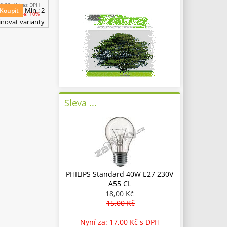
8,00 Kč
bez DPH
Min.: 2
Koupit
Ušetříte: 10%
novat varianty
Sleva ...
PHILIPS Standard 40W E27 230V
A55 CL
18,00 Kč
15,00 Kč
Nyní za: 17,00 Kč
s DPH