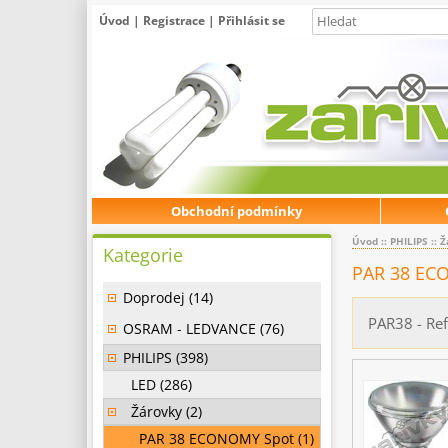
Úvod
|
Registrace
|
Přihlásit se
Obchodní podmínky
Úvod
::
PHILIPS
::
Ž
Kategorie
PAR 38 EC
Doprodej (14)
PAR38 - Re
OSRAM - LEDVANCE (76)
PHILIPS (398)
LED (286)
Žárovky (2)
PAR 38 ECONOMY Spot (1)