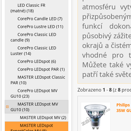
atmosféru vytv
LED Classic FR
(matné) (18)
přizpůsobený
CorePro Candle LED (7)
funkcí dokon
CorePro Lustre LED (11)
působivý zážit
CorePro Classic LED
candle (9)
okrajů a čisté
CorePro Classic LED
vhodné pro té
Luster (14)
CorePro LEDspot (6)
Můžete také vy
CorePro LEDspot PAR (1)
patří také svět
MASTER LEDspot Classic
PAR (10)
Zobrazeno
1
-
8
(z
8
prod
CorePro LEDspot MV
GU10 (23)
MASTER LEDspot MV
Philip
GU10 (10)
35W GU
MASTER LEDspot MV (2)
MASTER LEDspot
ExpertColor MV (8)