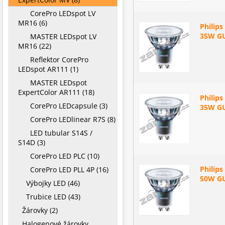
CorePro LEDspot LV
MR16 (6)
Philip
35W GU
MASTER LEDspot LV
MR16 (22)
Reflektor CorePro
LEDspot AR111 (1)
MASTER LEDspot
ExpertColor AR111 (18)
Philip
CorePro LEDcapsule (3)
35W GU
CorePro LEDlinear R7S (8)
LED tubular S14S /
S14D (3)
CorePro LED PLC (10)
Philip
CorePro LED PLL 4P (16)
50W GU
Výbojky LED (46)
Trubice LED (43)
Žárovky (2)
Halogenové žárovky