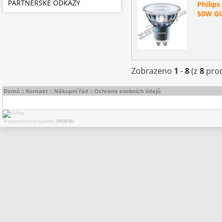
PARTNERSKÉ ODKAZY
Philip
50W GU
Zobrazeno
1
-
8
(z
8
prod
Domů
::
Kontakt
::
Nákupní řád
::
Ochrana osobních údajů
Provozováno na systému
SHOP4U