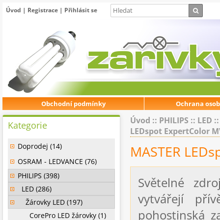
Úvod
|
Registrace
|
Přihlásit se
Obchodní podmínky
Ochrana osob
Úvod
::
PHILIPS
::
LED
:
Kategorie
LEDspot ExpertColor M
Doprodej (14)
MASTER LEDsp
OSRAM - LEDVANCE (76)
PHILIPS (398)
Světelné zdr
LED (286)
vytvářejí př
Žárovky LED (197)
pohostinská za
CorePro LED žárovky (1)