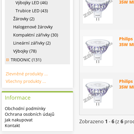
35W MR
Výbojky LED (46)
Trubice LED (43)
Žárovky (2)
Halogenové žárovky
Kompaktní zářivky (30)
Philip
Lineární zářivky (2)
35W MR
Výbojky (78)
TRIDONIC (131)
Zlevněné produkty ...
Všechny produkty ...
Philip
35W MR
Informace
Obchodní podmínky
Ochrana osobních údajů
Jak nakupovat
Zobrazeno
1
-
6
(z
6
prod
Kontakt