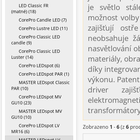
je světlo stá
LED Classic FR
(matné) (18)
možnost volby 
CorePro Candle LED (7)
zajišťují ost
CorePro Lustre LED (11)
neobsahuje ž
CorePro Classic LED
candle (9)
nasvětlování ob
CorePro Classic LED
materiály, obra
Luster (14)
CorePro LEDspot (6)
díky integrov
CorePro LEDspot PAR (1)
výkonu. Patent
MASTER LEDspot Classic
driver zajiš
PAR (10)
CorePro LEDspot MV
elektromagnet
GU10 (23)
transformátory
MASTER LEDspot MV
GU10 (10)
CorePro LEDspot LV
Zobrazeno
1
-
6
(z
6
prod
MR16 (6)
MASTER LEDspot LV