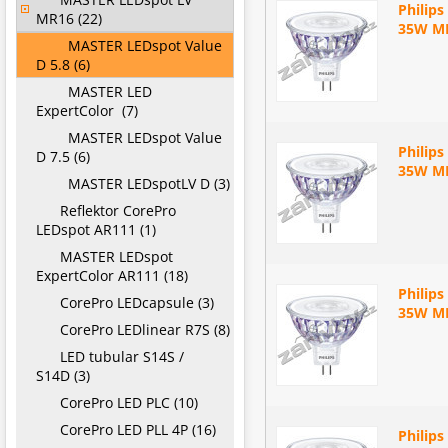
Philip
MR16 (22)
35W MR
MASTER LEDspot Value
D 5.8 (6)
MASTER LED
ExpertColor (7)
MASTER LEDspot Value
Philip
D 7.5 (6)
35W MR
MASTER LEDspotLV D (3)
Reflektor CorePro
LEDspot AR111 (1)
MASTER LEDspot
ExpertColor AR111 (18)
Philip
CorePro LEDcapsule (3)
35W MR
CorePro LEDlinear R7S (8)
LED tubular S14S /
S14D (3)
CorePro LED PLC (10)
CorePro LED PLL 4P (16)
Philip