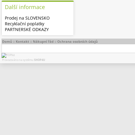
Další informace
Prodej na SLOVENSKO
Recyklační poplatky
PARTNERSKÉ ODKAZY
Domů
::
Kontakt
::
Nákupní řád
::
Ochrana osobních údajů
Provozováno na systému
SHOP4U