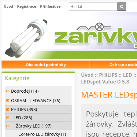
Úvod
|
Registrace
|
Přihlásit se
Obchodní podmínky
Ochrana osob
Úvod
::
PHILIPS
::
LED
:
Kategorie
LEDspot Value D 5.8
Doprodej (14)
MASTER LEDspo
OSRAM - LEDVANCE (76)
PHILIPS (398)
Poskytuje tep
LED (286)
žárovky. Zvláš
Žárovky LED (197)
jsou recepce, 
CorePro LED žárovky (1)