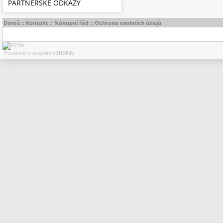
PARTNERSKÉ ODKAZY
Domů
::
Kontakt
::
Nákupní řád
::
Ochrana osobních údajů
Provozováno na systému
SHOP4U