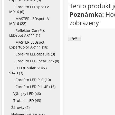
Tento produkt j
CorePro LEDspot LV
MR16 (6)
Poznámka:
Hod
MASTER LEDspot LV
zobrazeny
MR16 (22)
Reflektor CorePro
LEDspot AR111 (1)
MASTER LEDspot
ExpertColor AR111 (18)
CorePro LEDcapsule (3)
CorePro LEDlinear R7S (8)
LED tubular S14S /
S14D (3)
CorePro LED PLC (10)
CorePro LED PLL 4P (16)
Výbojky LED (46)
Trubice LED (43)
Žárovky (2)
Halogenové žárovky