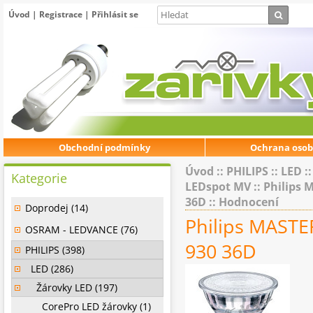
Úvod
|
Registrace
|
Přihlásit se
Obchodní podmínky
Ochrana osob
Úvod
::
PHILIPS
::
LED
:
Kategorie
LEDspot MV
::
Philips 
36D
:: Hodnocení
Doprodej (14)
Philips MASTE
OSRAM - LEDVANCE (76)
930 36D
PHILIPS (398)
LED (286)
Žárovky LED (197)
CorePro LED žárovky (1)