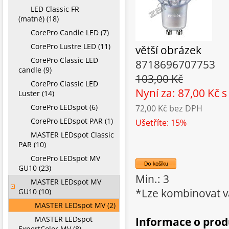
LED Classic FR
(matné) (18)
CorePro Candle LED (7)
CorePro Lustre LED (11)
větší obrázek
CorePro Classic LED
8718696707753
candle (9)
103,00 Kč
CorePro Classic LED
Nyní za: 87,00 Kč
s
Luster (14)
CorePro LEDspot (6)
72,00 Kč
bez DPH
CorePro LEDspot PAR (1)
Ušetříte: 15%
MASTER LEDspot Classic
PAR (10)
CorePro LEDspot MV
GU10 (23)
Min.: 3
MASTER LEDspot MV
*Lze kombinovat v
GU10 (10)
MASTER LEDspot MV (2)
MASTER LEDspot
Informace o pro
ExpertColor MV (8)