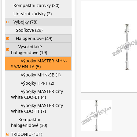
Kompaktní zářivky (30)
Lineární zářivky (2)
Výbojky (78)
Sodíkové (29)
Halogenidové (49)
Vysokotlaké
halogenidové (19)
Výbojky MASTER MHN-
SA/MHN-LA (5)
Výbojky MHN-SB (1)
Výbojky HPI-T (2)
Výbojky MASTER City
White CDO-ET (4)
Výbojky MASTER City
White CDO-TT (7)
Kompaktní
halogenidové (30)
TRIDONIC (131)