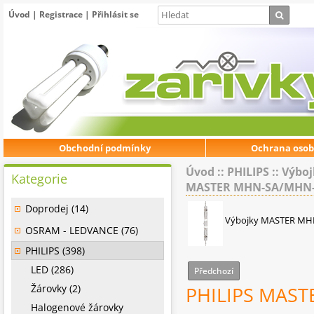
Úvod
|
Registrace
|
Přihlásit se
Obchodní podmínky
Ochrana osob
Úvod
::
PHILIPS
::
Výboj
Kategorie
MASTER MHN-SA/MHN
Doprodej (14)
Výbojky MASTER M
OSRAM - LEDVANCE (76)
PHILIPS (398)
LED (286)
Předchozí
Žárovky (2)
PHILIPS MAST
Halogenové žárovky