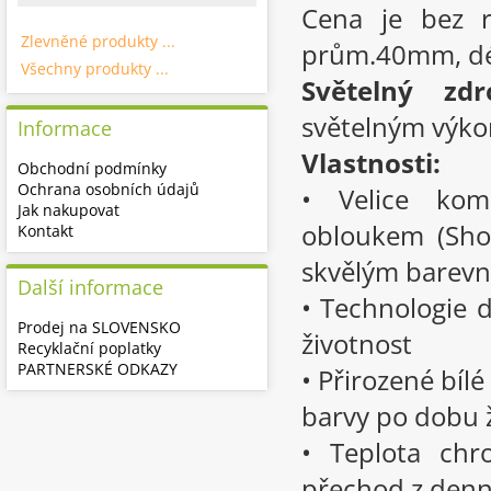
Cena je bez r
Zlevněné produkty ...
prům.40mm, dé
Všechny produkty ...
Světelný zdro
světelným výk
Informace
Vlastnosti:
Obchodní podmínky
Ochrana osobních údajů
• Velice kom
Jak nakupovat
obloukem (Sho
Kontakt
skvělým barev
Další informace
• Technologie d
Prodej na SLOVENSKO
životnost
Recyklační poplatky
PARTNERSKÉ ODKAZY
• Přirozené bílé
barvy po dobu ž
• Teplota chr
přechod z denn