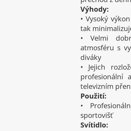
Výhody:
• Vysoký výkon 
tak minimalizuj
• Velmi dobr
atmosféru s v
diváky
• Jejich rozl
profesionální 
televizním pře
Použití:
• Profesionál
sportovišť
Svítidlo: