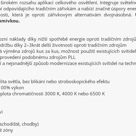
širokém rozsahu aplikací celkového osvětlení. Integruje světel
í odpovídajícího tradičním zářivkám a nabízí značné úspory ener
osti, která je oproti zářivkovým alternativám dvojnásobná.
lumivkou.
ozní náklady díky nižší spotřebě energie oproti tradičním zdroj
držbu díky 2–3krát delší životnosti oproti tradičním zdrojům
 výměna zdrojů kus za kus, možnost použití existujících svítide
 provedení podobnému zdrojům PLL
ší a nejsnadnější způsob modernizace existujících svítidel na tech
lita světla, bez blikání nebo stroboskopického efektu
 100% výkon
teplota chromatičnosti 3000 K, 4000 K nebo 6500 K
ví
(schodiště, chodby)
é zóny