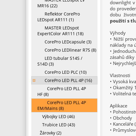
downlight v 
MR16 (22)
do proveden
Reflektor CorePro
dobu životn
LEDspot AR111 (1)
použití s t
MASTER LEDspot
Výhody
ExpertColor AR111 (18)
• Nižší prov
CorePro LEDcapsule (3)
náklady na ú
CorePro LEDlinear R7S (8)
• Jednoduchá
zásahů díky
LED tubular S14S /
• Nejrychlej
S14D (3)
CorePro LED PLC (10)
Vlastnosti
CorePro LED PLL 4P (16)
• Vysoká kva
• Okamžitý
CorePro LED PLL 4P
• Volitelná 
HF (8)
CorePro LED PLL 4P
Aplikace
EM/Mains (8)
• Pohostinst
Výbojky LED (46)
• Obchody
• Kanceláře 
Trubice LED (43)
• Průmyslov
Žárovky (2)