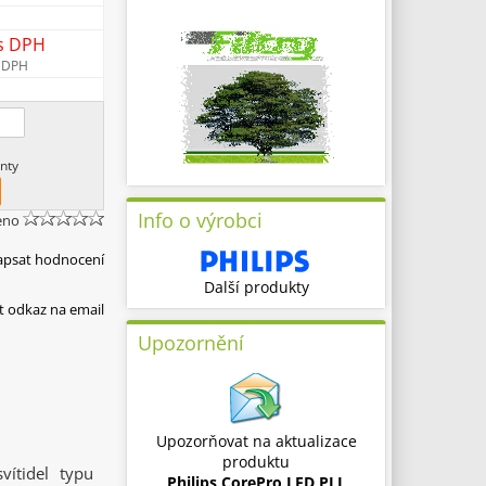
s DPH
 DPH
nty
Info o výrobci
eno
apsat hodnocení
Další produkty
t odkaz na email
Upozornění
Upozorňovat na aktualizace
produktu
ítidel typu
Philips CorePro LED PLL