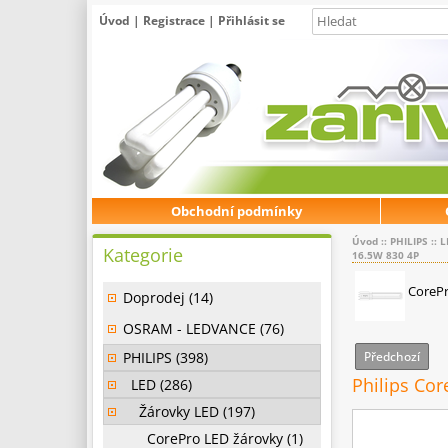
Úvod
|
Registrace
|
Přihlásit se
Obchodní podmínky
Úvod
::
PHILIPS
::
L
Kategorie
16.5W 830 4P
CoreP
Doprodej (14)
OSRAM - LEDVANCE (76)
PHILIPS (398)
Předchozí
Philips Co
LED (286)
Žárovky LED (197)
CorePro LED žárovky (1)