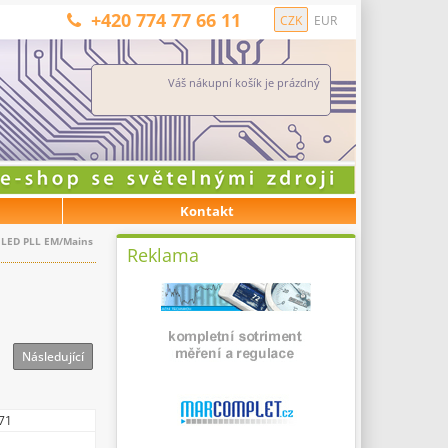
+420 774 77 66 11
CZK
EUR
Váš nákupní košík je prázdný
Kontakt
o LED PLL EM/Mains
Reklama
Následující
71