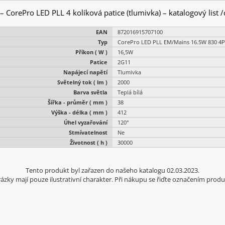
– CorePro LED PLL 4 kolíková patice (tlumivka) – katalogový list /
EAN
872016915707100
Typ
CorePro LED PLL EM/Mains 16.5W 830 4P
Příkon ( W )
16,5W
Patice
2G11
Napájecí napětí
Tlumivka
Světelný tok ( lm )
2000
Barva světla
Teplá bílá
Šířka - průměr ( mm )
38
Výška - délka ( mm )
412
Úhel vyzařování
120°
Stmívatelnost
Ne
Životnost ( h )
30000
Tento produkt byl zařazen do našeho katalogu 02.03.2023.
ázky mají pouze ilustrativní charakter. Při nákupu se řiďte označením produ