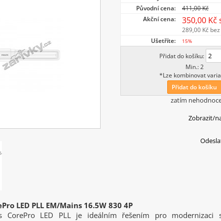
Původní cena:
411,00 Kč
Akční cena:
350,00 Kč
289,00 Kč
bez
Ušetříte:
15%
Přidat do košíku:
Min.: 2
*Lze kombinovat varia
Přidat do košíku
zatím nehodnoc
Zobrazit/n
Odesla
rePro LED PLL EM/Mains 16.5W 830 4P
ps CorePro LED PLL je ideálním řešením pro modernizaci sv