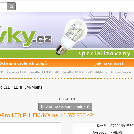
Ochrana osobních údajů
Jak nakupovat
ED
::
Žárovky LED
::
CorePro LED PLL 4P
::
CorePro LED PLL 4P EM/Mains
::
Philips CorePr
ro LED PLL 4P EM/Mains
Produkt 5/8
Návrat na seznam produktů
rePro LED PLL EM/Mains 16.5W 830 4P
Kat.č.:
87201691570
Výrobce:
PHILIPS