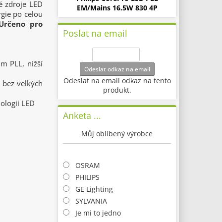
né zdroje LED
EM/Mains 16.5W 830 4P
gie po celou
Určeno pro
Poslat na email
ům PLL, nižší
Odeslat odkaz na email
Odeslat na email odkaz na tento
l bez velkých
produkt.
nologii LED
Anketa ...
Můj oblíbený výrobce
OSRAM
PHILIPS
GE Lighting
SYLVANIA
Je mi to jedno