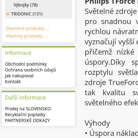
Philips TForc
Výbojky (78)
Světelné zdroje
TRIDONIC (131)
pro snadnou v
Zlevněné produkty ...
rychlou návratn
Všechny produkty ...
vyznačují vyšší 
přičemž nízké 
Informace
úspory.Díky s
Obchodní podmínky
Ochrana osobních údajů
rozptylu svět
Jak nakupovat
zdroje TrueForc
Kontakt
tak kvalitu s
Další informace
světelného efek
Prodej na SLOVENSKO
Recyklační poplatky
PARTNERSKÉ ODKAZY
Výhody
• Úspora náklad