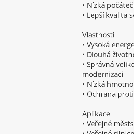
• Nízká počáteč
• Lepší kvalita
Vlastnosti
• Vysoká energe
• Dlouhá životn
• Správná velik
modernizaci
• Nízká hmotno
• Ochrana proti
Aplikace
• Veřejné městs
• Veřejné silnice