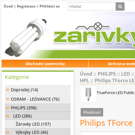
Úvod
|
Registrace
|
Přihlásit se
Obchodní podmínky
Ochrana osob
Úvod
::
PHILIPS
::
LED
:
Kategorie
HPL
::
Philips TForce L
Doprodej (14)
TrueForce LED Publi
OSRAM - LEDVANCE (76)
PHILIPS (398)
Předchozí
LED (286)
Philips TForc
Žárovky LED (197)
Výbojky LED (46)