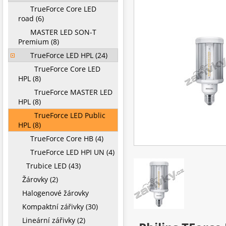
TrueForce Core LED
road (6)
MASTER LED SON-T
Premium (8)
TrueForce LED HPL (24)
TrueForce Core LED
HPL (8)
TrueForce MASTER LED
HPL (8)
TrueForce LED Public
HPL (8)
TrueForce Core HB (4)
TrueForce LED HPI UN (4)
Trubice LED (43)
Žárovky (2)
Halogenové žárovky
Kompaktní zářivky (30)
Lineární zářivky (2)