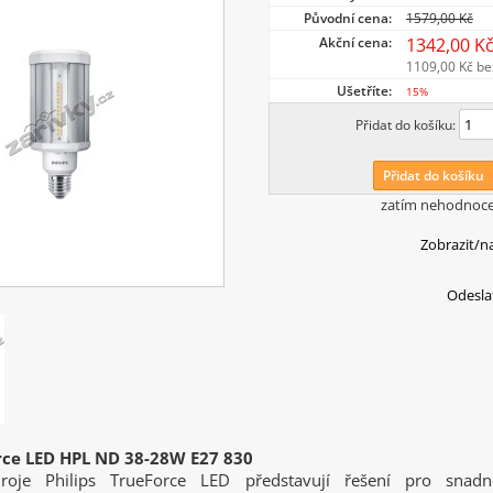
Původní cena:
1579,00 Kč
Akční cena:
1342,00 K
1109,00 Kč
be
Ušetříte:
15%
Přidat do košíku:
Přidat do košíku
zatím nehodnoc
Zobrazit/n
Odesla
orce LED HPL ND 38-28W E27 830
droje Philips TrueForce LED představují řešení pro sna