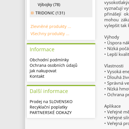
vysokotlaký
Výbojky (78)
vyznačují vy
TRIDONIC (131)
přinášejí o
mohou záka
vylepšit tak 
Zlevněné produkty ...
Všechny produkty ...
Výhody
• Úspora nák
• Nízká počá
Informace
• Lepší kval
Obchodní podmínky
Ochrana osobních údajů
Vlastnosti
Jak nakupovat
• Vysoká ene
Kontakt
• Dlouhá ži
• Správná ve
• Nízká hmo
Další informace
• Ochrana pr
Prodej na SLOVENSKO
Aplikace
Recyklační poplatky
• Veřejné mě
PARTNERSKÉ ODKAZY
• Veřejné sil
• Veřejná pr