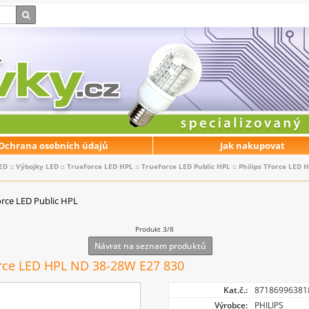
Ochrana osobních údajů
Jak nakupovat
ED
::
Výbojky LED
::
TrueForce LED HPL
::
TrueForce LED Public HPL
::
Philips TForce LED 
rce LED Public HPL
Produkt 3/8
Návrat na seznam produktů
orce LED HPL ND 38-28W E27 830
Kat.č.:
87186996381
Výrobce:
PHILIPS