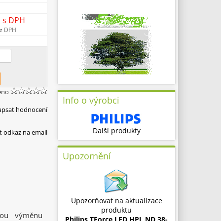
č
s DPH
z DPH
eno
Info o výrobci
apsat hodnocení
Další produkty
t odkaz na email
Upozornění
Upozorňovat na aktualizace
produktu
dnou výměnu
Philips TForce LED HPL ND 38-