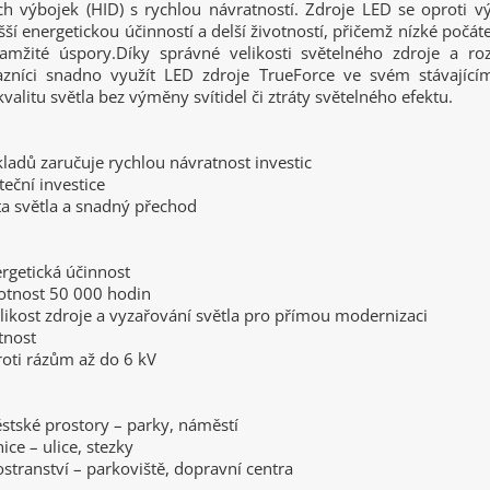
ch výbojek (HID) s rychlou návratností. Zdroje LED se oproti 
šší energetickou účinností a delší životností, přičemž nízké počáte
kamžité úspory.Díky správné velikosti světelného zdroje a roz
zníci snadno využít LED zdroje TrueForce ve svém stávající
kvalitu světla bez výměny svítidel či ztráty světelného efektu.
ladů zaručuje rychlou návratnost investic
teční investice
ita světla a snadný přechod
rgetická účinnost
votnost 50 000 hodin
likost zdroje a vyzařování světla pro přímou modernizaci
tnost
oti rázům až do 6 kV
stské prostory – parky, náměstí
nice – ulice, stezky
ostranství – parkoviště, dopravní centra