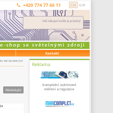
+420 774 77 66 11
CZK
EUR
Váš nákupní košík je prázdný
Kontakt
HPL ND 38-28W E27
Reklama
Následující
84