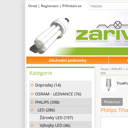
Úvod
|
Registrace
|
Přihlásit se
Obchodní podmínky
Úvod
::
PHILIPS
::
L
Kategorie
830
TrueFo
Doprodej (14)
OSRAM - LEDVANCE (76)
PHILIPS (398)
Předchozí
Philips TF
LED (286)
Žárovky LED (197)
Výbojky LED (46)