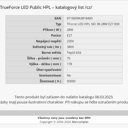
 TrueForce LED Public HPL – katalogový list /cz/
EAN
871869963818400
Typ
TForce LED HPL ND 38-28W E27 830
Příkon ( W )
28W
Patice
E27
Napájecí napětí
230V
Světelný tok ( lm )
3800
Barva světla
Teplá bílá
Šířka - průměr ( mm )
75
Výška - délka ( mm )
178
Úhel vyzařování
-
Stmívatelnost
Ne
Životnost ( h )
50000
Tento produkt byl zařazen do našeho katalogu 08.03.2023.
ázky mají pouze ilustrativní charakter. Při nákupu se řiďte označením produ
Všechny ceny jsou uvedeny bez DPH
Copyright © 2006-2026
Marcomplet