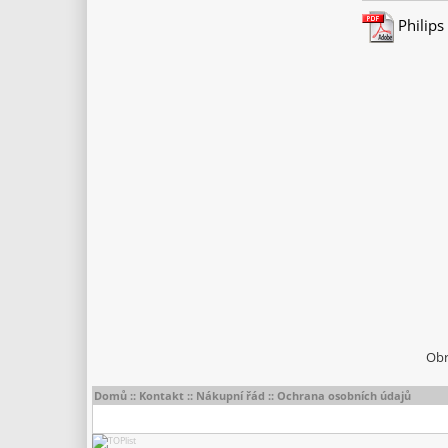
Philips
Obr
Domů
::
Kontakt
::
Nákupní řád
::
Ochrana osobních údajů