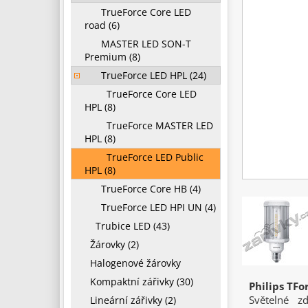
TrueForce Core LED
road (6)
MASTER LED SON-T
Premium (8)
TrueForce LED HPL (24)
TrueForce Core LED
HPL (8)
TrueForce MASTER LED
HPL (8)
TrueForce LED Public
HPL (8)
TrueForce Core HB (4)
TrueForce LED HPI UN (4)
Trubice LED (43)
Žárovky (2)
Halogenové žárovky
Kompaktní zářivky (30)
Philips TF
Světelné z
Lineární zářivky (2)