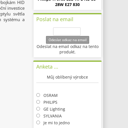
výbojkám HID
28W E27 830
ční investice
ptylu světla
Poslat na email
m systému a
Odeslat odkaz na email
Odeslat na email odkaz na tento
produkt.
Anketa ...
Můj oblíbený výrobce
OSRAM
PHILIPS
GE Lighting
SYLVANIA
Je mi to jedno