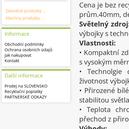
Cena je bez re
Zlevněné produkty ...
prům.40mm, dé
Všechny produkty ...
Světelný zdroj
výbojky s techn
Informace
Vlastnosti:
Obchodní podmínky
Ochrana osobních údajů
• Kompaktní zd
Jak nakupovat
s vysokým mě
Kontakt
• Technolgie 
Další informace
životnost výboj
Prodej na SLOVENSKO
• Přirozené bí
Recyklační poplatky
PARTNERSKÉ ODKAZY
stabilitou světl
• Teplota chr
přechod z přir
Výhody: