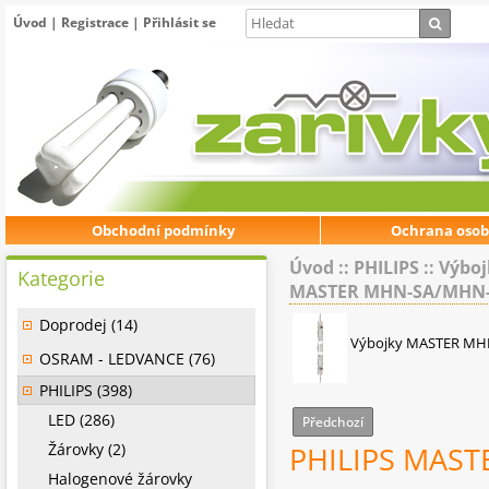
Úvod
|
Registrace
|
Přihlásit se
Obchodní podmínky
Ochrana osob
Úvod
::
PHILIPS
::
Výboj
Kategorie
MASTER MHN-SA/MHN
Doprodej (14)
Výbojky MASTER M
OSRAM - LEDVANCE (76)
PHILIPS (398)
LED (286)
Předchozí
Žárovky (2)
PHILIPS MAST
Halogenové žárovky