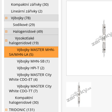
Kompaktní zářivky (30)
Lineární zářivky (2)
Výbojky (78)
Sodíkové (29)
Halogenidové (49)
Vysokotlaké
halogenidové (19)
Výbojky MASTER MHN-
SA/MHN-LA (5)
Výbojky MHN-SB (1)
Výbojky HPI-T (2)
Výbojky MASTER City
White CDO-ET (4)
Výbojky MASTER City
White CDO-TT (7)
Kompaktní
halogenidové (30)
TRIDONIC (131)