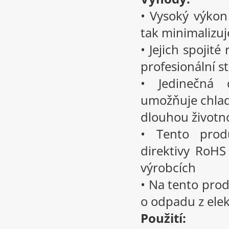
• Vysoký výkon 
tak minimalizuj
• Jejich spojité
profesionální s
• Jedinečná d
umožňuje chladn
dlouhou životn
• Tento prod
direktivy RoHS
výrobcích
• Na tento prod
o odpadu z elek
Použití: