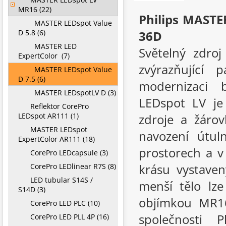
MR16 (22)
Philips MASTE
MASTER LEDspot Value
D 5.8 (6)
36D
MASTER LED
Světelný zdro
ExpertColor (7)
zvýrazňující
MASTER LEDspot Value
D 7.5 (6)
modernizaci 
MASTER LEDspotLV D (3)
LEDspot LV je
Reflektor CorePro
LEDspot AR111 (1)
zdroje a žárov
MASTER LEDspot
navození útul
ExpertColor AR111 (18)
prostorech a v
CorePro LEDcapsule (3)
krásu vystaven
CorePro LEDlinear R7S (8)
LED tubular S14S /
menší tělo lze
S14D (3)
objímkou MR16
CorePro LED PLC (10)
společnosti 
CorePro LED PLL 4P (16)