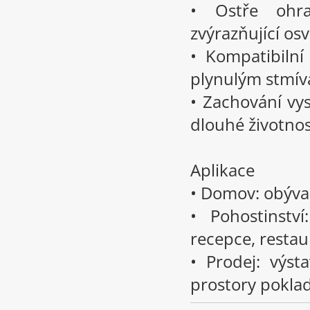
• Ostře ohra
zvýrazňující osv
• Kompatibilní
plynulým stmívá
• Zachování vy
dlouhé životnos
Aplikace
• Domov: obývac
• Pohostinství
recepce, restau
• Prodej: výsta
prostory pokla