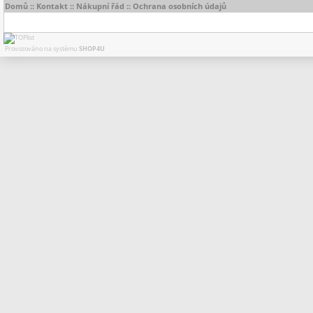
Domů
::
Kontakt
::
Nákupní řád
::
Ochrana osobních údajů
Provozováno na systému
SHOP4U