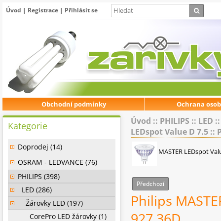
Úvod
|
Registrace
|
Přihlásit se
Obchodní podmínky
Ochrana osob
Úvod
::
PHILIPS
::
LED
:
Kategorie
LEDspot Value D 7.5
::
Doprodej (14)
MASTER LEDspot Valu
OSRAM - LEDVANCE (76)
PHILIPS (398)
Předchozí
LED (286)
Philips MASTE
Žárovky LED (197)
927 36D
CorePro LED žárovky (1)