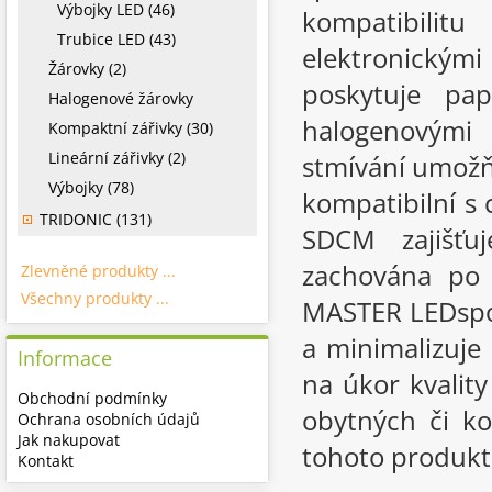
Výbojky LED (46)
kompatibilit
Trubice LED (43)
elektronický
Žárovky (2)
poskytuje pap
Halogenové žárovky
halogenovými
Kompaktní zářivky (30)
Lineární zářivky (2)
stmívání umožň
Výbojky (78)
kompatibilní s
TRIDONIC (131)
SDCM zajišťuj
zachována po 
Zlevněné produkty ...
Všechny produkty ...
MASTER LEDspot
a minimalizuje
Informace
na úkor kvality
Obchodní podmínky
obytných či ko
Ochrana osobních údajů
Jak nakupovat
tohoto produktu
Kontakt