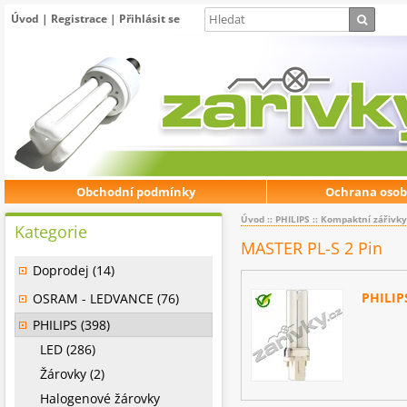
Úvod
|
Registrace
|
Přihlásit se
Obchodní podmínky
Ochrana osob
Úvod
::
PHILIPS
::
Kompaktní zářivky
Kategorie
MASTER PL-S 2 Pin
Doprodej (14)
PHILIP
OSRAM - LEDVANCE (76)
PHILIPS (398)
LED (286)
Žárovky (2)
Halogenové žárovky