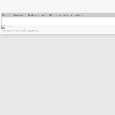
Domů
::
Kontakt
::
Nákupní řád
::
Ochrana osobních údajů
Provozováno na systému
SHOP4U