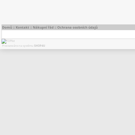
Domů
::
Kontakt
::
Nákupní řád
::
Ochrana osobních údajů
Provozováno na systému
SHOP4U