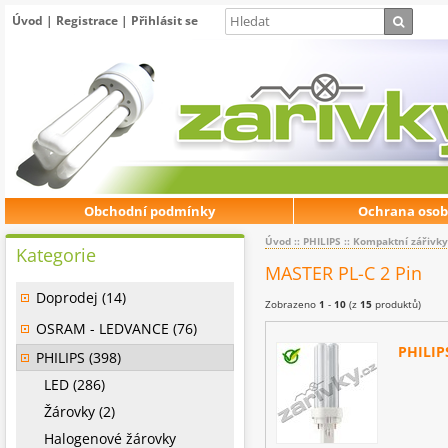
Úvod
|
Registrace
|
Přihlásit se
Obchodní podmínky
Ochrana osob
Úvod
::
PHILIPS
::
Kompaktní zářivky
Kategorie
MASTER PL-C 2 Pin
Doprodej (14)
Zobrazeno
1
-
10
(z
15
produktů)
OSRAM - LEDVANCE (76)
PHILIP
PHILIPS (398)
LED (286)
Žárovky (2)
Halogenové žárovky