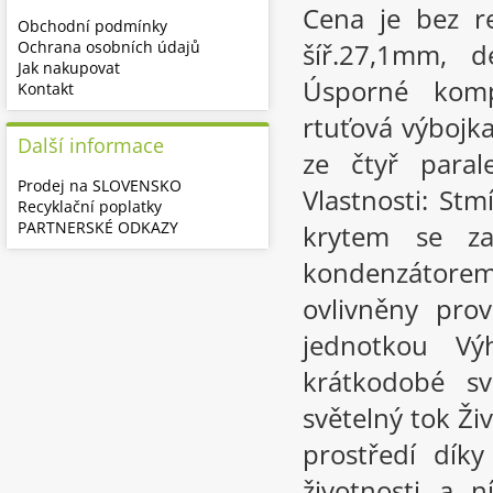
Cena je bez r
Obchodní podmínky
Ochrana osobních údajů
šíř.27,1mm, d
Jak nakupovat
Úsporné komp
Kontakt
rtuťová výbojk
Další informace
ze čtyř paral
Prodej na SLOVENSKO
Vlastnosti: St
Recyklační poplatky
PARTNERSKÉ ODKAZY
krytem se za
kondenzátore
ovlivněny pro
jednotkou Vý
krátkodobé sv
světelný tok Živ
prostředí díky
životnosti a 