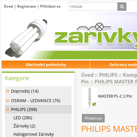
Úvod
|
Registrace
|
Přihlásit se
Obchodní podmínky
Ochrana osob
Úvod
::
PHILIPS
::
Kompa
Kategorie
Pin
::
PHILIPS MASTER P
Doprodej (14)
MASTER PL-C 2 Pin
OSRAM - LEDVANCE (76)
PHILIPS (398)
LED (286)
Předchozí
Žárovky (2)
PHILIPS MASTE
Halogenové žárovky