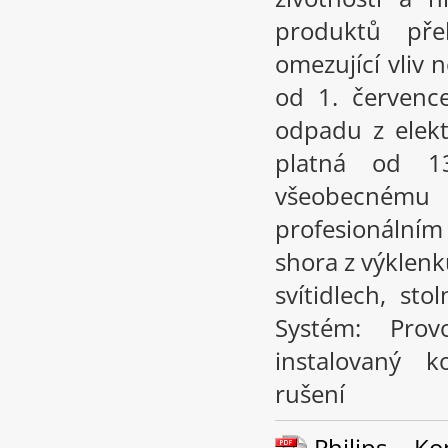
produktů př
omezující vliv
od 1. červenc
odpadu z elekt
platná od 1
všeobecném
profesionální
shora z výklenk
svítidlech, st
Systém: Pro
instalovaný k
rušení
Philips – K