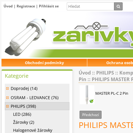
Úvod
|
Registrace
|
Přihlásit se
Obchodní podmínky
Ochrana osob
Úvod
::
PHILIPS
::
Kompa
Kategorie
Pin
::
PHILIPS MASTER P
Doprodej (14)
MASTER PL-C 2 Pin
OSRAM - LEDVANCE (76)
PHILIPS (398)
LED (286)
Předchozí
Žárovky (2)
PHILIPS MASTE
Halogenové žárovky