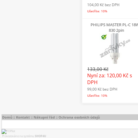
104,00 Kč
bez DPH
Ušetříte: 10%
PHILIPS MASTER PL-C 18
830 2pin
133,00 Kč
Nyní za: 120,00 Kč
s
DPH
99,00 Kč
bez DPH
Ušetříte: 10%
Domů
::
Kontakt
::
Nákupní řád
::
Ochrana osobních údajů
Provozováno na systému
SHOP4U