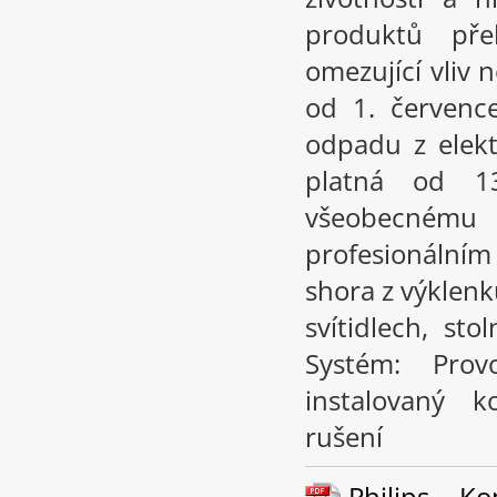
produktů př
omezující vliv
od 1. červenc
odpadu z elekt
platná od 1
všeobecném
profesionální
shora z výklenk
svítidlech, st
Systém: Pro
instalovaný k
rušení
Philips – K