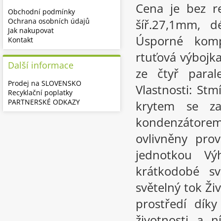
Cena je bez r
Obchodní podmínky
Ochrana osobních údajů
šíř.27,1mm, d
Jak nakupovat
Úsporné komp
Kontakt
rtuťová výbojk
Další informace
ze čtyř paral
Prodej na SLOVENSKO
Vlastnosti: St
Recyklační poplatky
PARTNERSKÉ ODKAZY
krytem se za
kondenzátore
ovlivněny pro
jednotkou Vý
krátkodobé sv
světelný tok Živ
prostředí díky
životnosti a 