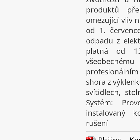
produktů př
omezující vliv
od 1. červenc
odpadu z elekt
platná od 1
všeobecném
profesionální
shora z výklenk
svítidlech, st
Systém: Pro
instalovaný k
rušení
Philips – K