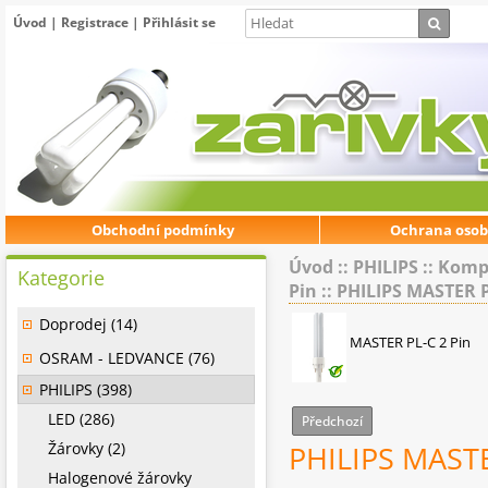
Úvod
|
Registrace
|
Přihlásit se
Obchodní podmínky
Ochrana osob
Úvod
::
PHILIPS
::
Kompa
Kategorie
Pin
::
PHILIPS MASTER P
Doprodej (14)
MASTER PL-C 2 Pin
OSRAM - LEDVANCE (76)
PHILIPS (398)
LED (286)
Předchozí
Žárovky (2)
PHILIPS MASTE
Halogenové žárovky