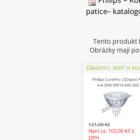
patice– katalogo
Tento produkt 
Obrázky mají pou
Zákazníci, kteří si ko
Philips CorePro LEDspot
4.4-35W MR16 840 36D
121,00 Kč
Nyní za: 103,00 Kč
s
DPH