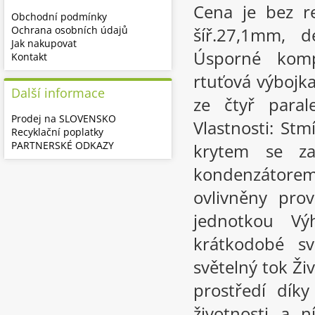
Cena je bez r
Obchodní podmínky
Ochrana osobních údajů
šíř.27,1mm, d
Jak nakupovat
Úsporné komp
Kontakt
rtuťová výbojk
Další informace
ze čtyř paral
Prodej na SLOVENSKO
Vlastnosti: St
Recyklační poplatky
PARTNERSKÉ ODKAZY
krytem se za
kondenzátore
ovlivněny pro
jednotkou Vý
krátkodobé sv
světelný tok Živ
prostředí díky
životnosti a 