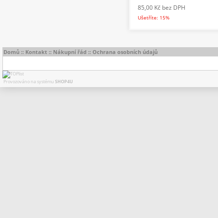
85,00 Kč
bez DPH
Ušetříte: 15%
Domů
::
Kontakt
::
Nákupní řád
::
Ochrana osobních údajů
Provozováno na systému
SHOP4U