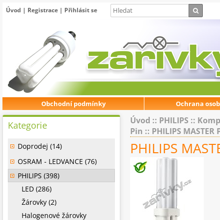
Úvod
|
Registrace
|
Přihlásit se
Obchodní podmínky
Ochrana osob
Úvod
::
PHILIPS
::
Kompa
Kategorie
Pin
::
PHILIPS MASTER P
PHILIPS MASTE
Doprodej (14)
OSRAM - LEDVANCE (76)
PHILIPS (398)
LED (286)
Žárovky (2)
Halogenové žárovky