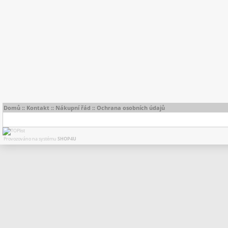
Domů
::
Kontakt
::
Nákupní řád
::
Ochrana osobních údajů
Provozováno na systému
SHOP4U