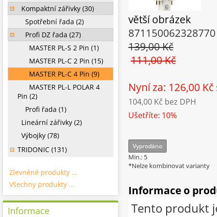
Kompaktní zářivky (30)
větší obrázek
Spotřební řada (2)
871150062328770
Profi DZ řada (27)
139,00 Kč
MASTER PL-S 2 Pin (1)
111,00 Kč
MASTER PL-C 2 Pin (15)
MASTER PL-C 4 Pin (9)
Nyní za: 126,00 Kč
MASTER PL-L POLAR 4
Pin (2)
104,00 Kč
bez DPH
Profi řada (1)
Ušetříte: 10%
Lineární zářivky (2)
Výbojky (78)
Vyprodáno
TRIDONIC (131)
Min.: 5
*Nelze kombinovat varianty
Zlevněné produkty ...
Všechny produkty ...
Informace o pro
Tento produkt j
Informace