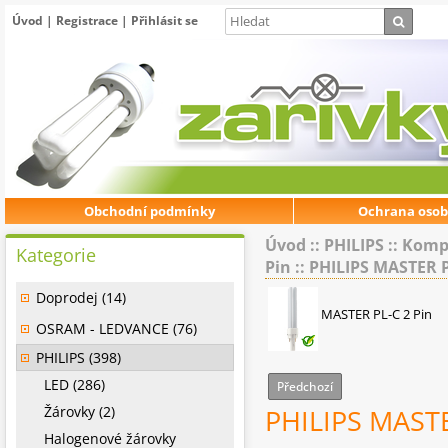
Úvod
|
Registrace
|
Přihlásit se
Obchodní podmínky
Ochrana osob
Úvod
::
PHILIPS
::
Kompa
Kategorie
Pin
::
PHILIPS MASTER P
Doprodej (14)
MASTER PL-C 2 Pin
OSRAM - LEDVANCE (76)
PHILIPS (398)
LED (286)
Předchozí
Žárovky (2)
PHILIPS MASTE
Halogenové žárovky