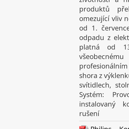
produktů př
omezující vliv
od 1. červenc
odpadu z elekt
platná od 1
všeobecném
profesionální
shora z výklenk
svítidlech, st
Systém: Pro
instalovaný k
rušení
Philips – K