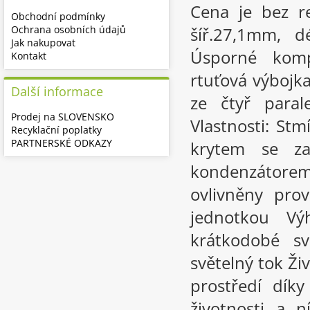
Cena je bez r
Obchodní podmínky
Ochrana osobních údajů
šíř.27,1mm, d
Jak nakupovat
Úsporné komp
Kontakt
rtuťová výbojk
Další informace
ze čtyř paral
Prodej na SLOVENSKO
Vlastnosti: St
Recyklační poplatky
PARTNERSKÉ ODKAZY
krytem se za
kondenzátore
ovlivněny pro
jednotkou Vý
krátkodobé sv
světelný tok Živ
prostředí díky
životnosti a 