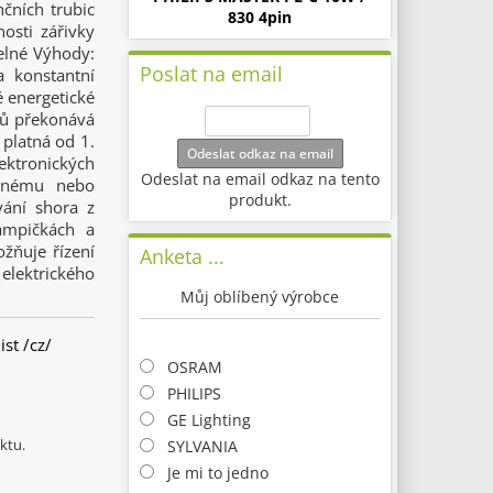
čních trubic
830 4pin
nosti zářivky
elné Výhody:
Poslat na email
 konstantní
é energetické
tů překonává
platná od 1.
Odeslat odkaz na email
ektronických
Odeslat na email odkaz na tento
ecnému nebo
produkt.
vání shora z
lampičkách a
žňuje řízení
Anketa ...
 elektrického
Můj oblíbený výrobce
st /cz/
OSRAM
PHILIPS
GE Lighting
ktu.
SYLVANIA
Je mi to jedno