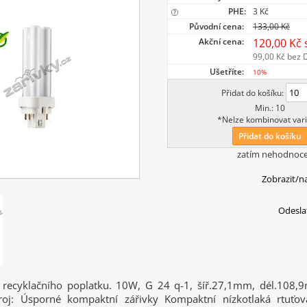
PHE:
3 Kč
Původní cena:
133,00 Kč
Akční cena:
120,00 Kč
99,00 Kč
bez 
Ušetříte:
10%
Přidat do košíku:
Min.: 10
*Nelze kombinovat vari
Přidat do košíku
zatím nehodnoc
Zobrazit/n
Odesla
 recyklačního poplatku. 10W, G 24 q-1, šíř.27,1mm, dél.108
roj: Úsporné kompaktní zářivky Kompaktní nízkotlaká rtuťo