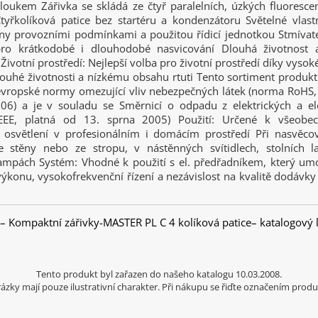
oukem Zářivka se skládá ze čtyř paralelních, úzkých fluorescen
Čtyřkolíková patice bez startéru a kondenzátoru Světelné vlast
ěny provozními podmínkami a použitou řídicí jednotkou Stmívat
pro krátkodobé i dlouhodobé nasvicování Dlouhá životnost a
 Životní prostředí: Nejlepší volba pro životní prostředí díky vysok
dlouhé životnosti a nízkému obsahu rtuti Tento sortiment produk
vropské normy omezující vliv nebezpečných látek (norma RoHS, 
06) a je v souladu se Směrnicí o odpadu z elektrických a el
WEEE, platná od 13. sprna 2005) Použití: Určené k všeob
osvětlení v profesionálním i domácím prostředí Při nasvěco
e stěny nebo ze stropu, v nástěnných svítidlech, stolních 
ampách Systém: Vhodné k použití s el. předřadníkem, který umo
ýkonu, vysokofrekvenční řízení a nezávislost na kvalitě dodávky
 – Kompaktní zářivky-MASTER PL C 4 kolíková patice– katalogový li
Tento produkt byl zařazen do našeho katalogu 10.03.2008.
ázky mají pouze ilustrativní charakter. Při nákupu se řiďte označením produ