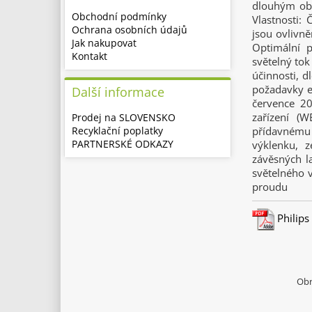
dlouhým obl
Obchodní podmínky
Vlastnosti: 
Ochrana osobních údajů
jsou ovlivn
Jak nakupovat
Optimální 
Kontakt
světelný tok
účinnosti, 
požadavky e
Další informace
července 20
zařízení (
Prodej na SLOVENSKO
Recyklační poplatky
přídavnému 
PARTNERSKÉ ODKAZY
výklenku, z
závěsných l
světelného v
proudu
Philips
Obr