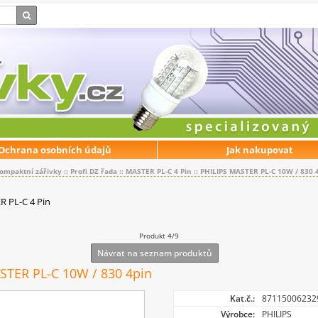
Ochrana osobních údajů
Jak nakupovat
ompaktní zářivky
::
Profi DZ řada
::
MASTER PL-C 4 Pin
::
PHILIPS MASTER PL-C 10W / 830 
 PL-C 4 Pin
Produkt 4/9
Návrat na seznam produktů
STER PL-C 10W / 830 4pin
Kat.č.:
87115006232
Výrobce:
PHILIPS