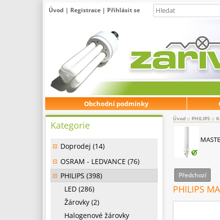
Úvod
|
Registrace
|
Přihlásit se
Obchodní podmínky
Úvod
::
PHILIPS
::
K
Kategorie
MASTER
Doprodej (14)
OSRAM - LEDVANCE (76)
PHILIPS (398)
Předchozí
PHILIPS MA
LED (286)
Žárovky (2)
Halogenové žárovky