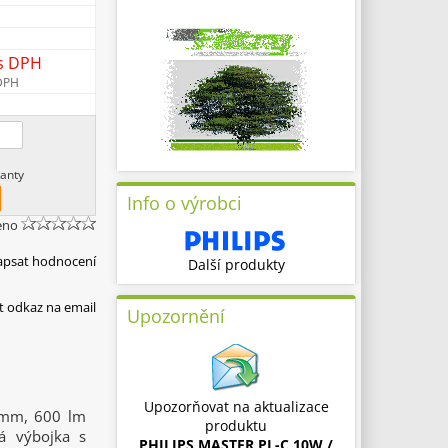
s DPH
DPH
anty
Info o výrobci
eno
apsat hodnocení
Další produkty
t odkaz na email
Upozornění
Upozorňovat na aktualizace
,9mm, 600 lm
produktu
vá výbojka s
PHILIPS MASTER PL-C 10W /