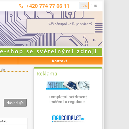
+420 774 77 66 11
CZK
EUR
Váš nákupní košík je prázdný
Kontakt
4pin
Reklama
Následující
9470