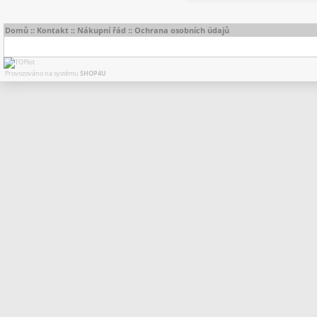
Domů
::
Kontakt
::
Nákupní řád
::
Ochrana osobních údajů
Provozováno na systému
SHOP4U