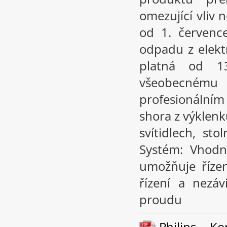
omezující vliv
od 1. červenc
odpadu z elektr
platná od 1
všeobecném
profesionální
shora z výklenk
svítidlech, st
Systém: Vhodn
umožňuje řízen
řízení a nezáv
proudu
Philips – K