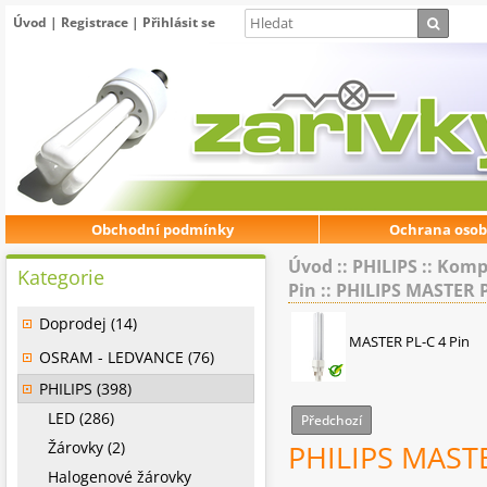
Úvod
|
Registrace
|
Přihlásit se
Obchodní podmínky
Ochrana osob
Úvod
::
PHILIPS
::
Kompa
Kategorie
Pin
::
PHILIPS MASTER P
Doprodej (14)
MASTER PL-C 4 Pin
OSRAM - LEDVANCE (76)
PHILIPS (398)
LED (286)
Předchozí
Žárovky (2)
PHILIPS MASTE
Halogenové žárovky