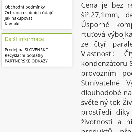
Cena je bez r
Obchodní podmínky
Ochrana osobních údajů
šíř.27,1mm, d
Jak nakupovat
Úsporné komp
Kontakt
rtuťová výbojk
Další informace
ze čtyř paral
Prodej na SLOVENSKO
Vlastnosti: 
Recyklační poplatky
PARTNERSKÉ ODKAZY
kondenzátoru Sv
provozními po
Stmívatelné 
dlouhodobé nas
světelný tok Živ
prostředí díky
životnosti a 
produktů př